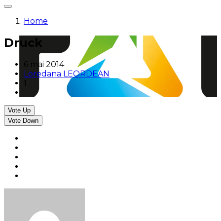
Home
Druck
6 mai 2014
Loredana LEORDEAN
1
Vote Up
Vote Down