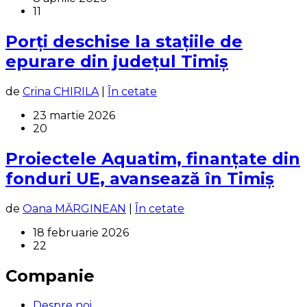
11
Porți deschise la stațiile de
epurare din județul Timiș
de
Crina CHIRILA
|
În cetate
23 martie 2026
20
Proiectele Aquatim, finanțate din
fonduri UE, avansează în Timiș
de
Oana MĂRGINEAN
|
În cetate
18 februarie 2026
22
Companie
Despre noi