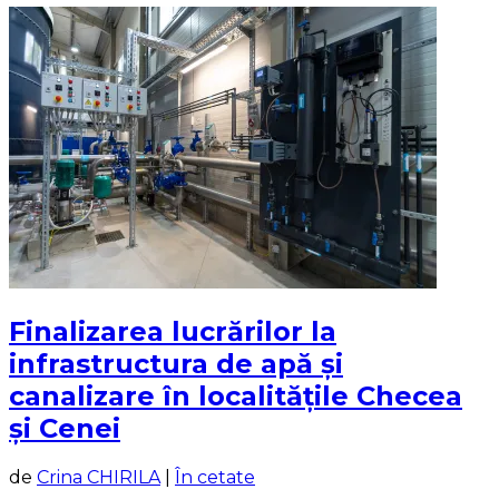
Finalizarea lucrărilor la
infrastructura de apă și
canalizare în localitățile Checea
și Cenei
de
Crina CHIRILA
|
În cetate