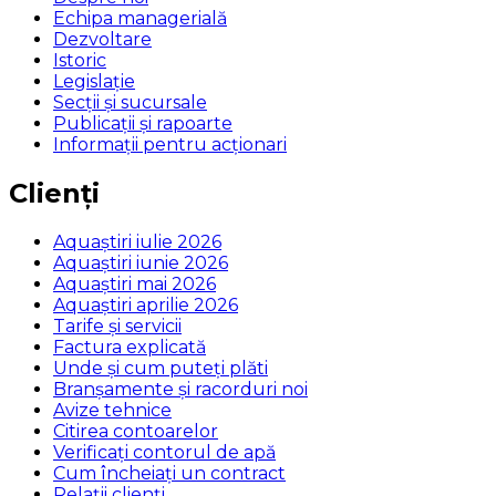
Echipa managerială
Dezvoltare
Istoric
Legislaţie
Secţii şi sucursale
Publicații și rapoarte
Informații pentru acționari
Clienți
Aquaștiri iulie 2026
Aquaștiri iunie 2026
Aquaștiri mai 2026
Aquaștiri aprilie 2026
Tarife și servicii
Factura explicată
Unde și cum puteţi plăti
Branșamente și racorduri noi
Avize tehnice
Citirea contoarelor
Verificaţi contorul de apă
Cum încheiaţi un contract
Relaţii clienţi