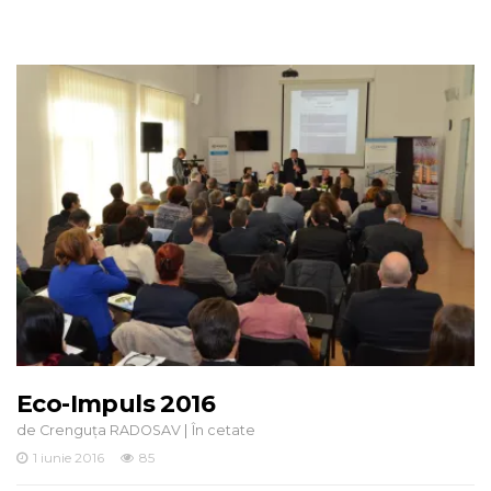
Eco-Impuls 2016
de
|
Crenguța RADOSAV
În cetate
1 iunie 2016
85