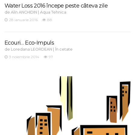
Water Loss 2016 începe peste câteva zile
de
|
Alin ANCHIDIN
Aqua Tehnica
28 ianuarie 2016
88
Ecouri… Eco-Impuls
de
|
Loredana LEORDEAN
În cetate
3 noiembrie 2014
97