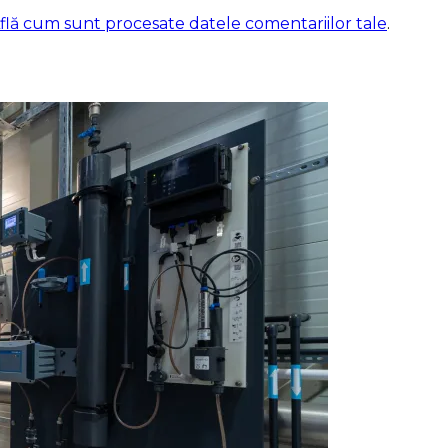
flă cum sunt procesate datele comentariilor tale
.