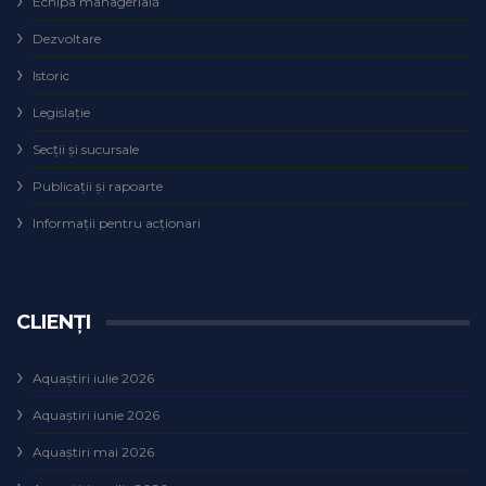
Echipa managerială
Dezvoltare
Istoric
Legislaţie
Secţii şi sucursale
Publicații și rapoarte
Informații pentru acționari
CLIENȚI
Aquaștiri iulie 2026
Aquaștiri iunie 2026
Aquaștiri mai 2026