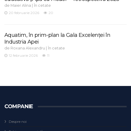
de
|
Maier Alina
În cetate
20 februarie 2026
20
Aquatim, în prim-plan la Gala Excelenței în
Industria Apei
de
|
Roxana Alexandru
În cetate
12 februarie 2026
11
COMPANIE
Despre noi