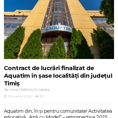
Contract de lucrări finalizat de
Aquatim în șase localități din județul
Timiș
de
|
Crina CHIRILA
În cetate
23 martie 2026
35
Aquatim din, în și pentru comunitate! Activitatea
educativă „Apă cu Model” – retrospectiva 2025