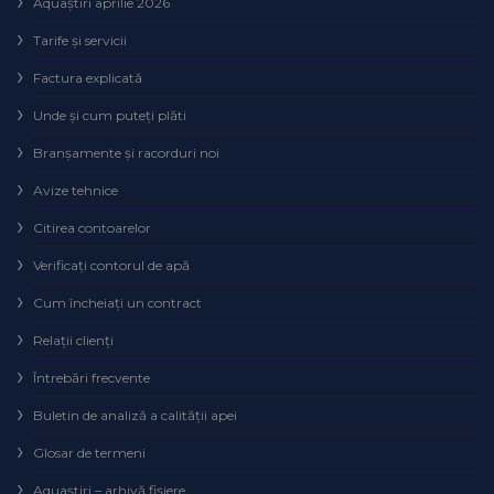
Aquaștiri aprilie 2026
Tarife și servicii
Factura explicată
Unde și cum puteţi plăti
Branșamente și racorduri noi
Avize tehnice
Citirea contoarelor
Verificaţi contorul de apă
Cum încheiaţi un contract
Relaţii clienţi
Întrebări frecvente
Buletin de analiză a calităţii apei
Glosar de termeni
Aquaștiri – arhivă fișiere