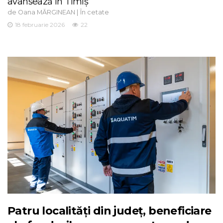
avansează în Timiș
de
|
Oana MĂRGINEAN
În cetate
18 februarie 2026
22
Patru localități din județ, beneficiare