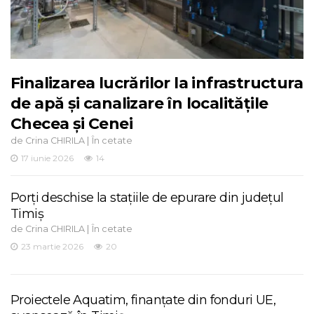
Finalizarea lucrărilor la infrastructura
de apă și canalizare în localitățile
Checea și Cenei
de
|
Crina CHIRILA
În cetate
17 iunie 2026
14
Porți deschise la stațiile de epurare din județul
Timiș
de
|
Crina CHIRILA
În cetate
23 martie 2026
20
Proiectele Aquatim, finanțate din fonduri UE,