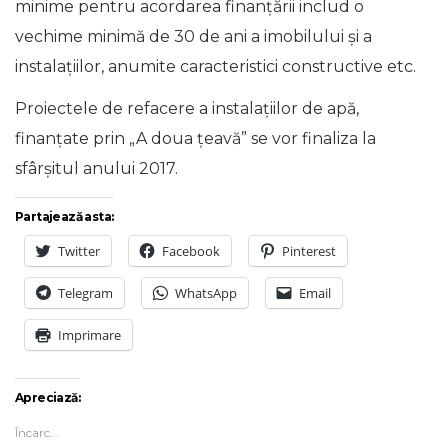
minime pentru acordarea finanțării includ o
vechime minimă de 30 de ani a imobilului și a
instalațiilor, anumite caracteristici constructive etc.
Proiectele de refacere a instalațiilor de apă,
finanțate prin „A doua țeavă” se vor finaliza la
sfârșitul anului 2017.
Partajează asta:
Twitter
Facebook
Pinterest
Telegram
WhatsApp
Email
Imprimare
Apreciază:
Încarc...