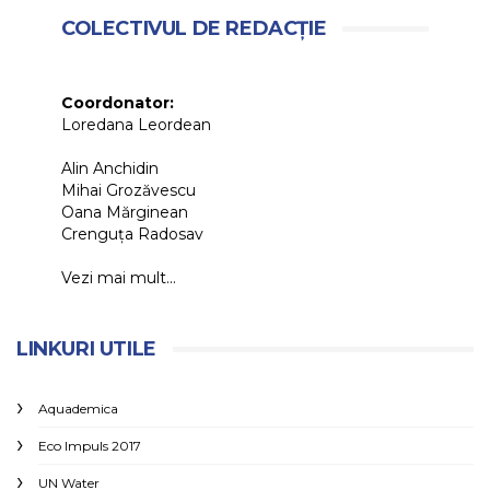
COLECTIVUL DE REDACȚIE
Coordonator:
Loredana Leordean
Alin Anchidin
Mihai Grozăvescu
Oana Mărginean
Crenguța Radosav
Vezi mai mult...
LINKURI UTILE
Aquademica
Eco Impuls 2017
UN Water