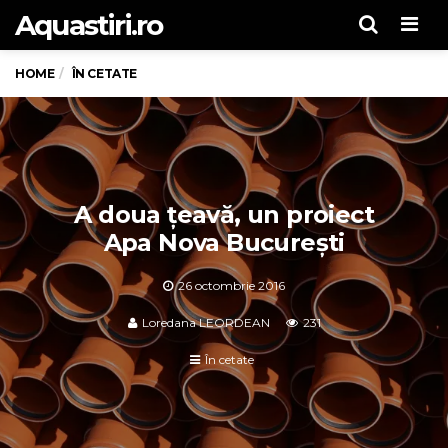
Aquastiri.ro
Men
HOME
ÎN CETATE
A doua țeavă, un proiect
Apa Nova București
26 octombrie 2016
Loredana LEORDEAN
231
În cetate