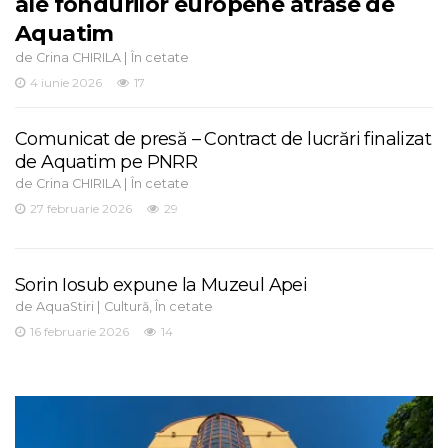
ale fondurilor europene atrase de
Aquatim
de
|
Crina CHIRILA
În cetate
4 iunie 2026
17
Comunicat de presă – Contract de lucrări finalizat
de Aquatim pe PNRR
de
|
Crina CHIRILA
În cetate
27 februarie 2026
29
Sorin Iosub expune la Muzeul Apei
de
|
,
AquaStiri
Cultură
În cetate
16 februarie 2026
14