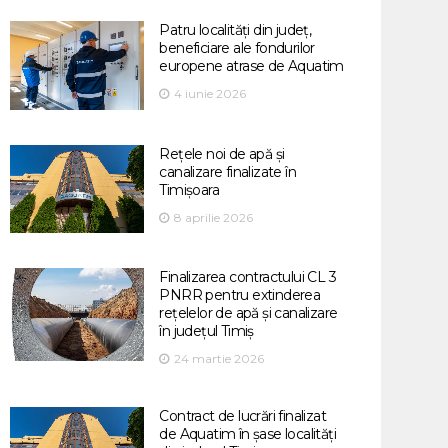
Patru localități din județ,
beneficiare ale fondurilor
europene atrase de Aquatim
4 iunie 2026
Rețele noi de apă și
canalizare finalizate în
Timișoara
8 aprilie 2026
Finalizarea contractului CL 3
PNRR pentru extinderea
rețelelor de apă și canalizare
în județul Timiș
24 martie 2026
Contract de lucrări finalizat
de Aquatim în șase localități