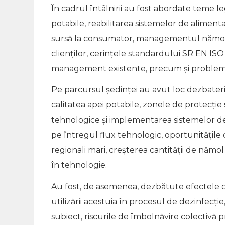
În cadrul întâlnirii au fost abordate teme le
potabile, reabilitarea sistemelor de alimenta
sursă la consumator, managementul nămolului
clienților, cerințele standardului SR EN IS
management existente, precum și probleme id
Pe parcursul ședinței au avut loc dezbateri 
calitatea apei potabile, zonele de protecție s
tehnologice și implementarea sistemelor de 
pe întregul flux tehnologic, oportunitățile 
regionali mari, creșterea cantității de nămol 
în tehnologie.
Au fost, de asemenea, dezbătute efectele c
utilizării acestuia în procesul de dezinfecți
subiect, riscurile de îmbolnăvire colectivă 