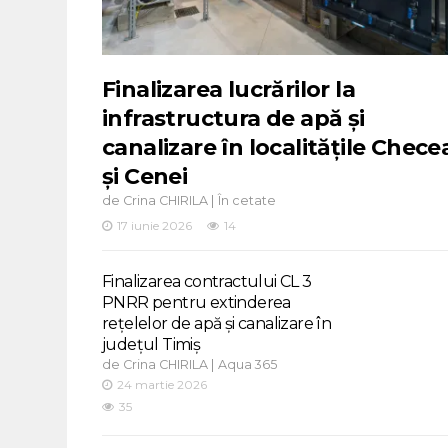
Finalizarea lucrărilor la
infrastructura de apă și
canalizare în localitățile Chece
și Cenei
de
|
Crina CHIRILA
În cetate
17 iunie 2026
14
Finalizarea contractului CL 3
PNRR pentru extinderea
rețelelor de apă și canalizare în
județul Timiș
de
|
Crina CHIRILA
Aqua 365
24 martie 2026
35