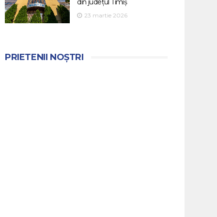
din județul Timiș
23 martie 2026
PRIETENII NOȘTRI