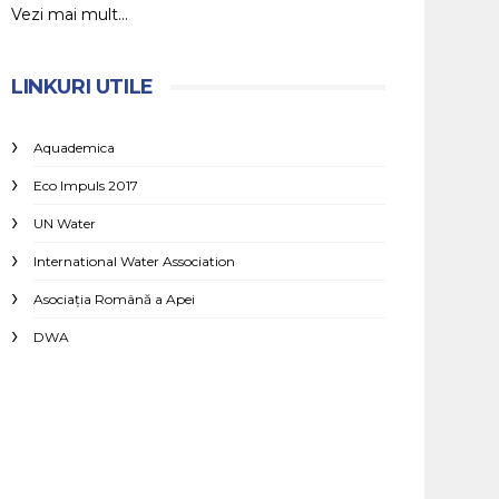
Vezi mai mult...
LINKURI UTILE
Aquademica
Eco Impuls 2017
UN Water
International Water Association
Asociaţia Română a Apei
DWA