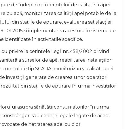
gate de îndeplinirea cerințelor de calitate a apei
re cu apă, monitorizarea calității apei potabile de la
 din stațiile de epurare, evaluarea satisfacției
O 9001:2015 și implementarea acestora în sisteme de
entificate în activitățile specifice.
cu privire la cerințele Legii nr. 458/2002 privind
anitară a surselor de apă, reabilitarea instalațiilor
control de tip SCADA, monitorizarea calității apei
de investiții generate de crearea unor operatori
rezultat din stațiile de epurare în urma investițiilor
lorului asupra sănătății consumatorilor în urma
e, constrângeri sau cerințe legale legate de acest
provocate de netratarea apei cu clor.