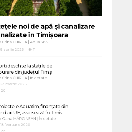
ețele noi de apă și canalizare
inalizate în Timișoara
e
|
Crina CHIRILA
Aqua 365
8 aprilie 2026
11
rți deschise la stațiile de
purare din județul Timiș
e
|
Crina CHIRILA
În cetate
23 martie 2026
20
roiectele Aquatim, finanțate din
onduri UE, avansează în Timiș
e
|
Oana MĂRGINEAN
În cetate
18 februarie 2026
22