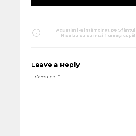
Aquatim l-a întâmpinat pe Sfântul
Nicolae cu cei mai frumoşi copii!
Leave a Reply