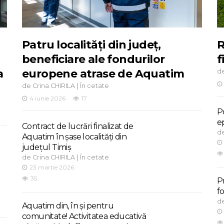
Patru localități din județ,
R
beneficiare ale fondurilor
f
a
europene atrase de Aquatim
d
de
|
Crina CHIRILA
În cetate
4 iunie 2026
17
Po
e
Contract de lucrări finalizat de
d
Aquatim în șase localități din
județul Timiș
de
|
Crina CHIRILA
În cetate
23 martie 2026
35
P
f
d
Aquatim din, în și pentru
comunitate! Activitatea educativă