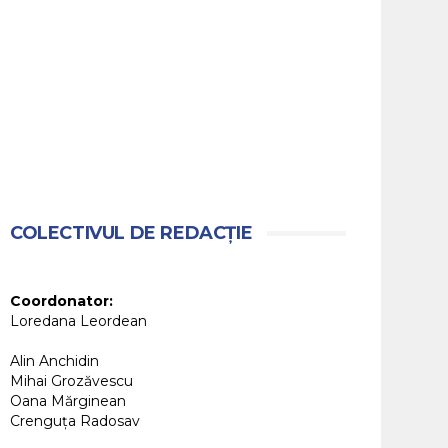
COLECTIVUL DE REDACȚIE
Coordonator:
Loredana Leordean
Alin Anchidin
Mihai Grozăvescu
Oana Mărginean
Crenguța Radosav