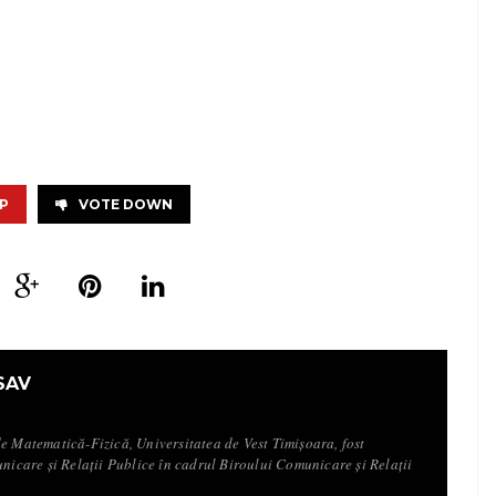
P
VOTE DOWN
SAV
de Matematică-Fizică, Universitatea de Vest Timișoara, fost
unicare și Relații Publice în cadrul Biroului Comunicare și Relații