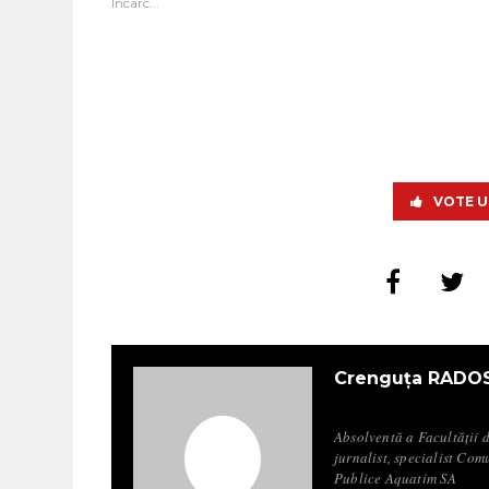
Încarc...
VOTE U
Crenguța RADO
Absolventă a Facultății 
jurnalist, specialist Com
Publice Aquatim SA