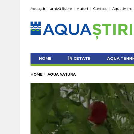
Aquaștiri – arhivă fișiere
Autori
Contact
Aquatim.ro
HOME
ÎN CETATE
AQUA TEHNI
HOME
AQUA NATURA