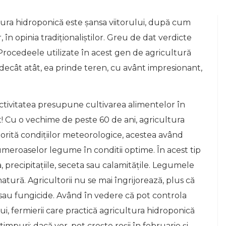
ltura hidroponică este șansa viitorului, după cum
 în opinia tradiționaliștilor. Greu de dat verdicte
Procedeele utilizate în acest gen de agricultură
decât atât, ea prinde teren, cu avânt impresionant,
Activitatea presupune cultivarea alimentelor în
nt! Cu o vechime de peste 60 de ani, agricultura
torită condițiilor meteorologice, acestea având
umeroaselor legume în conditii optime. În acest tip
precipitațiile, seceta sau calamitățile. Legumele
natură. Agricultorii nu se mai îngrijorează, plus că
 sau fungicide. Având în vedere că pot controla
lui, fermierii care practică agricultura hidroponică
mpuri: dacă vor, pot crește roșii în februarie și