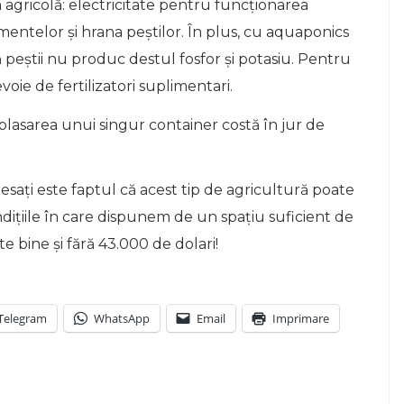
agricolă: electricitate pentru funcționarea
entelor și hrana peștilor. În plus, cu aquaponics
peștii nu produc destul fosfor și potasiu. Pentru
oie de fertilizatori suplimentari.
plasarea unui singur container costă în jur de
esați este faptul că acest tip de agricultură poate
ondițiile în care dispunem de un spațiu suficient de
e bine și fără 43.000 de dolari!
Telegram
WhatsApp
Email
Imprimare