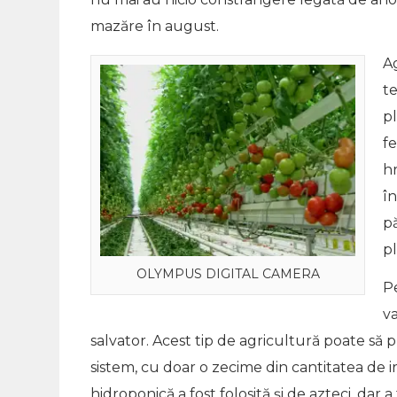
mazăre în august.
A
t
p
fe
hr
î
pă
p
OLYMPUS DIGITAL CAMERA
Pe
va
salvator. Acest tip de agricultură poate să 
sistem, cu doar o zecime din cantitatea de ir
hidroponică a fost folosită și de azteci, dar a