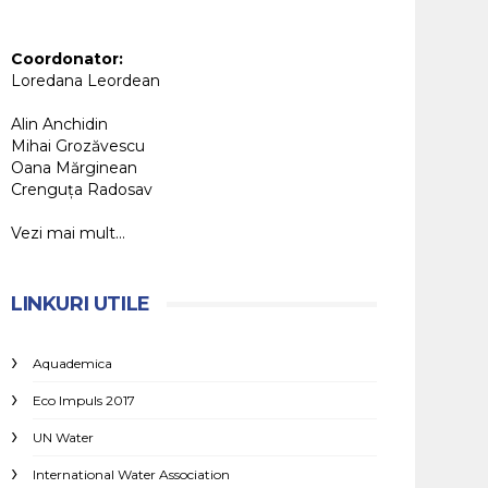
Coordonator:
Loredana Leordean
Alin Anchidin
Mihai Grozăvescu
Oana Mărginean
Crenguța Radosav
Vezi mai mult...
LINKURI UTILE
Aquademica
Eco Impuls 2017
UN Water
International Water Association