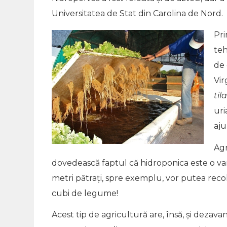
Universitatea de Stat din Carolina de Nord.
Pri
teh
de 
Vir
til
uri
aju
Agr
dovedească faptul că hidroponica este o vari
metri pătrați, spre exemplu, vor putea recol
cubi de legume!
Acest tip de agricultură are, însă, și dezav