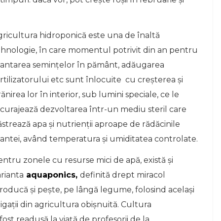
gricultura hidroponică este una de înaltă
ehnologie, în care momentul potrivit din an pentru
lantarea semințelor în pământ, adăugarea
rtilizatorului etc sunt înlocuite cu creșterea și
ănirea lor în interior, sub lumini speciale, ce le
ncurajează dezvoltarea într-un mediu steril care
strează apa și nutrienții aproape de rădăcinile
lantei, având temperatura și umiditatea controlate.
ntru zonele cu resurse mici de apă, există și
rianta
aquaponics,
definită drept miracol
producă și pește, pe lângă legume, folosind același
igații din agricultura obișnuită. Cultura
 fost readusă la viață de profesorii de la