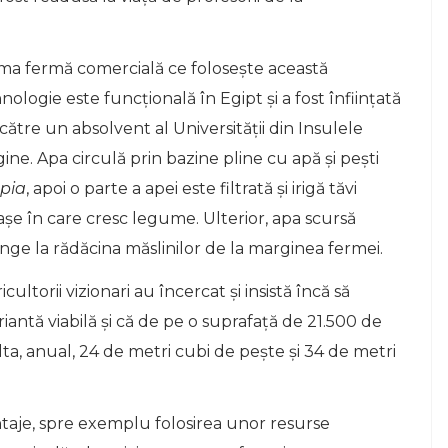
ma fermă comercială ce folosește această
nologie este funcțională în Egipt și a fost înființată
către un absolvent al Universității din Insulele
gine. Apa circulă prin bazine pline cu apă și pești
apia
, apoi o parte a apei este filtrată și irigă tăvi
așe în care cresc legume. Ulterior, apa scursă
nge la rădăcina măslinilor de la marginea fermei.
icultorii vizionari au încercat și insistă încă să
antă viabilă și că de pe o suprafață de 21.500 de
ta, anual, 24 de metri cubi de pește și 34 de metri
antaje, spre exemplu folosirea unor resurse