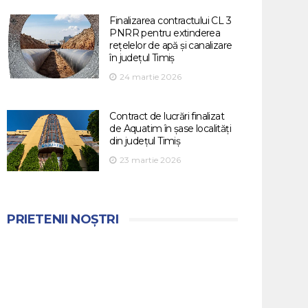
Finalizarea contractului CL 3
PNRR pentru extinderea
rețelelor de apă și canalizare
în județul Timiș
24 martie 2026
Contract de lucrări finalizat
de Aquatim în șase localități
din județul Timiș
23 martie 2026
PRIETENII NOȘTRI