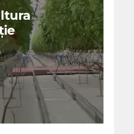
ltura
ție