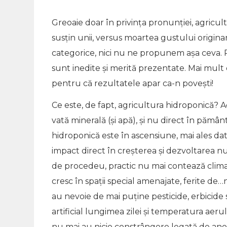
Greoaie doar în privința pronunției, agricu
susțin unii, versus moartea gustului originar,
categorice, nici nu ne propunem așa ceva. 
sunt inedite și merită prezentate. Mai mult 
pentru că rezultatele apar ca-n povești!
Ce este, de fapt, agricultura hidroponică? 
vată minerală (și apă), și nu direct în pămâ
hidroponică este în ascensiune, mai ales da
impact direct în creșterea și dezvoltarea n
de procedeu, practic nu mai contează clima, 
cresc în spații special amenajate, ferite de…
au nevoie de mai puține pesticide, erbicide
artificial lungimea zilei și temperatura aeru
nu mai au nicio constrângere legată de anoti