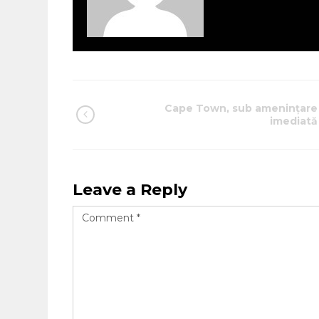
Cape Town, sub amenințare
imediată
Leave a Reply