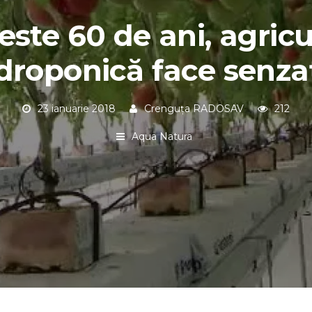
este 60 de ani, agricu
droponică face senza
23 ianuarie 2018
Crenguța RADOSAV
212
Aqua Natura