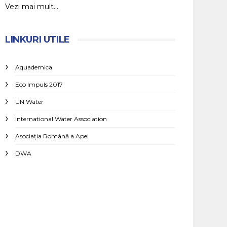
Vezi mai mult...
LINKURI UTILE
Aquademica
Eco Impuls 2017
UN Water
International Water Association
Asociaţia Română a Apei
DWA