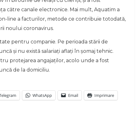
n birourile de relații cu clienții, și a fost
a către canale electronice. Mai mult, Aquatim a
 on-line a facturilor, metode ce contribuie totodată,
rii noului coronavirus.
itate pentru companie. Pe perioada stării de
ă și nu există salariați aflați în șomaj tehnic.
tru protejarea angajaților, acolo unde a fost
uncă de la domiciliu.
Telegram
WhatsApp
Email
Imprimare