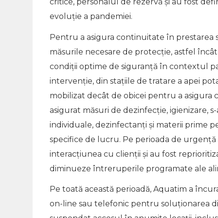
critice, personalul de rezervă și au fost def
evoluție a pandemiei.
Pentru a asigura continuitate în prestarea se
măsurile necesare de protecție, astfel încât u
condiții optime de siguranță în contextul 
intervenție, din stațiile de tratare a apei p
mobilizat decât de obicei pentru a asigura c
asigurat măsuri de dezinfecție, igienizare,
individuale, dezinfectanți și materii prime 
specifice de lucru. Pe perioada de urgență a
interacțiunea cu clienții și au fost reprioritiz
diminueze întreruperile programate ale ali
Pe toată această perioadă, Aquatim a încuraj
on-line sau telefonic pentru soluționarea d