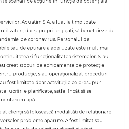
inite scenarii de acțiune în funcție de potențiala
rviciilor, Aquatim S.A. a luat la timp toate
tilizatorii, dar și proprii angajați, să beneficieze de
pandemiei de coronavirus. Personalul de
otabile sau de epurare a apei uzate este mult mai
ontinuitatea și funcționalitatea sistemelor. S-au
 s-au creat stocuri de echipamente de protecție
pentru producție, s-au operaționalizat proceduri
u fost limitate doar activitățile ce presupun
ate lucrările planificate, astfel încât să se
mentarii cu apă.
at clienții să folosească modalități de relaționare
iverselor probleme apărute. A fost limitat sau