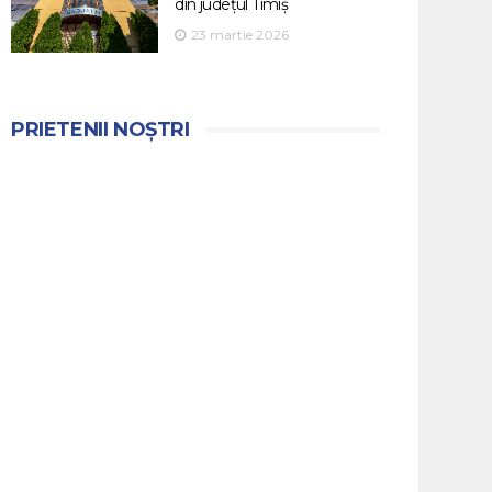
din județul Timiș
23 martie 2026
PRIETENII NOȘTRI