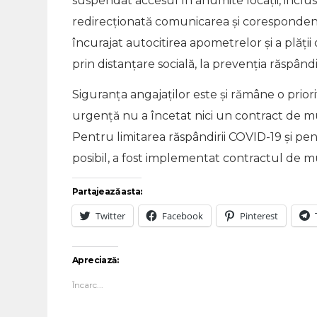
suspendat accesul în anumite locații, inclusiv î
redirecționată comunicarea și corespondenț
încurajat autocitirea apometrelor și a plății
prin distanțare socială, la prevenția răspândi
Siguranța angajaților este și rămâne o prior
urgență nu a încetat nici un contract de munc
Pentru limitarea răspândirii COVID-19 și pen
posibil, a fost implementat contractul de m
Partajează asta:
Twitter
Facebook
Pinterest
Apreciază:
Încarc...