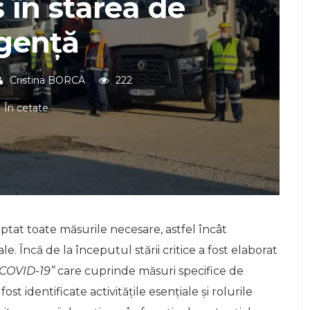
 în starea de
gență
Cristina BORCA
222
În cetate
tat toate măsurile necesare, astfel încât
le. Încă de la începutul stării critice a fost elaborat
 COVID-19”
care cuprinde măsuri specifice de
ost identificate activitățile esențiale și rolurile