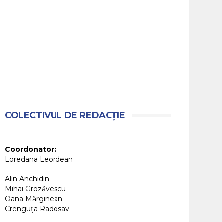
COLECTIVUL DE REDACȚIE
Coordonator:
Loredana Leordean
Alin Anchidin
Mihai Grozăvescu
Oana Mărginean
Crenguța Radosav