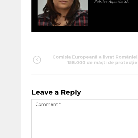
Publice Aquatim SA
Comisia Europeană a livrat României
158.000 de măști de protecție
Leave a Reply