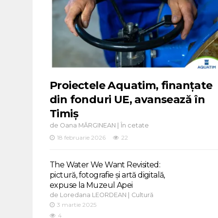
Proiectele Aquatim, finanțate
din fonduri UE, avansează în
Timiș
de
|
Oana MĂRGINEAN
În cetate
18 februarie 2026
22
The Water We Want Revisited:
pictură, fotografie și artă digitală,
expuse la Muzeul Apei
de
|
Loredana LEORDEAN
Cultură
3 martie 2025
4