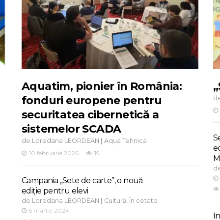
Aquatim, pionier în România:
„
fonduri europene pentru
d
securitatea cibernetică a
sistemelor SCADA
S
de
|
Loredana LEORDEAN
Aqua Tehnica
e
10 februarie 2026
19
M
d
Campania „Sete de carte”, o nouă
ediție pentru elevi
de
|
,
Loredana LEORDEAN
Cultură
În cetate
5 martie 2024
I