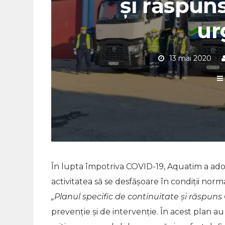
și răspuns
ur
13 mai 2020
În lupta împotriva COVID-19, Aquatim a adop
activitatea să se desfășoare în condiții norma
„Planul specific de continuitate și răspuns
prevenție și de intervenție. În acest plan au f