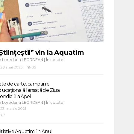
Științeștii” vin la Aquatim
e
|
Loredana LEORDEAN
În cetate
20 mai 2025
35
ete de carte, campanie
ducațională lansată de Ziua
ondială a Apei
e
|
Loredana LEORDEAN
În cetate
23 martie 2021
67
nițiative Aquatim, în Anul