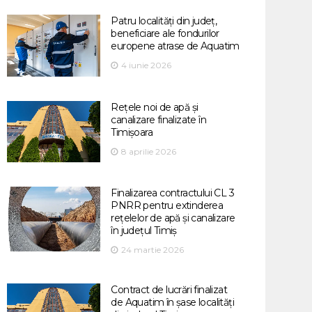
Patru localități din județ,
beneficiare ale fondurilor
europene atrase de Aquatim
4 iunie 2026
Rețele noi de apă și
canalizare finalizate în
Timișoara
8 aprilie 2026
Finalizarea contractului CL 3
PNRR pentru extinderea
rețelelor de apă și canalizare
în județul Timiș
24 martie 2026
Contract de lucrări finalizat
de Aquatim în șase localități