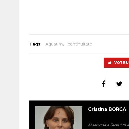
Tags:
Aquatim
,
continuitate
VOTE U
Cristina BORCA
Absolventă a Facultății d