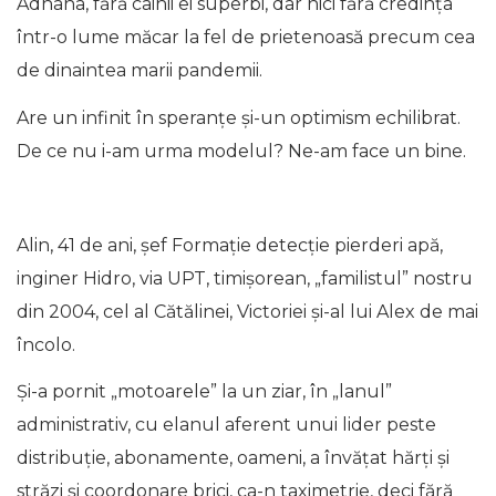
Adnana, fără câinii ei superbi, dar nici fără credința
într-o lume măcar la fel de prietenoasă precum cea
de dinaintea marii pandemii.
Are un infinit în speranțe și-un optimism echilibrat.
De ce nu i-am urma modelul? Ne-am face un bine.
Alin, 41 de ani, șef Formație detecție pierderi apă,
inginer Hidro, via UPT, timișorean, „familistul” nostru
din 2004, cel al Cătălinei, Victoriei și-al lui Alex de mai
încolo.
Și-a pornit „motoarele” la un ziar, în „lanul”
administrativ, cu elanul aferent unui lider peste
distribuție, abonamente, oameni, a învățat hărți și
străzi și coordonare brici, ca-n taximetrie, deci fără