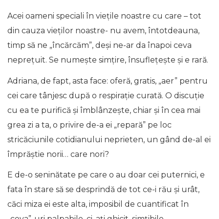
Acei oameni speciali în viețile noastre cu care – tot
din cauza vieților noastre- nu avem, întotdeauna,
timp să ne „încărcăm”, deși ne-ar da înapoi ceva
neprețuit. Se numește simțire, însuflețește și e rară.
Adriana, de fapt, asta face: oferă, gratis, „aer” pentru
cei care tânjesc după o respirație curată. O discuție
cu ea te purifică și îmblânzește, chiar și în cea mai
grea zi a ta, o privire de-a ei „repară” pe loc
stricăciunile cotidianului neprieten, un gând de-al ei
împrăștie norii… care nori?
E de-o seninătate pe care o au doar cei puternici, e
fata în stare să se desprindă de tot ce-i rău și urât,
căci miza ei este alta, imposibil de cuantificat în
„ceva”-uri palpabile, ci, ați ghicit, simțibile.