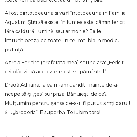
A fost dintotdeauna și va fi întotdeauna în Familia
Aquatim. Știți să existe, în lumea asta, cămin fericit,
fără căldură, lumină, sau armonie? Ea le
întruchipează pe toate. În cel mai blajin mod cu
putință.
A treia Fericire (preferata mea) spune așa: „Fericiţi
cei blânzi, că aceia vor moşteni pământul”.
Dragă Adriana, la ea m-am gândit, înainte de-a-
ncepe să-ți „țes” surpriza. Bănuiești de ce?…
Mulțumim pentru șansa de-a-ți fi putut simți darul!
Și… „broderia”! E superbă! Te iubim tare!