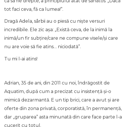
ca să fie drepte, a principiului atât de sănătos: „Dacă
tot faci ceva, fă ca lumea!”.
Dragă Adela, sârbii au o piesă cu niște versuri
incredibile. Ele zic așa: „Există ceva, de la inimă la
inimă/un fir subțire/care ne compune visele/și care
nu are voie să fie atins… niciodată”.
Tu mi l-ai atins!
Adrian, 35 de ani, din 2011 cu noi, îndrăgostit de
Aquatim, după cum a precizat cu insistență și-o
mimică dezarmantă. E un tip brici, care a avut și are
oferte din zona privată, corporatistă, în permanență,
dar „gruparea” asta minunată din care face parte l-a
cucerit cu totul.