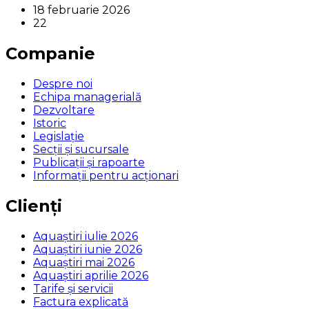
18 februarie 2026
22
Companie
Despre noi
Echipa managerială
Dezvoltare
Istoric
Legislaţie
Secţii şi sucursale
Publicații și rapoarte
Informații pentru acționari
Clienți
Aquaștiri iulie 2026
Aquaștiri iunie 2026
Aquaștiri mai 2026
Aquaștiri aprilie 2026
Tarife și servicii
Factura explicată