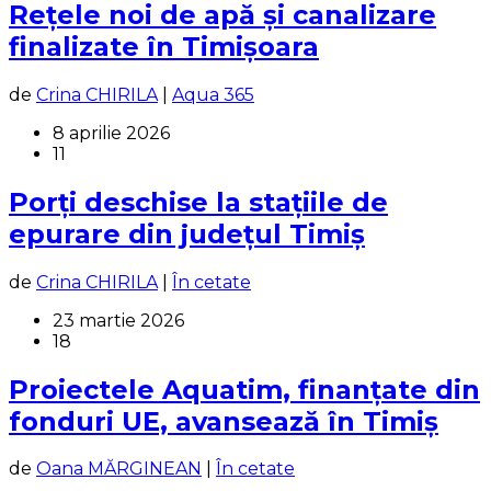
Rețele noi de apă și canalizare
finalizate în Timișoara
de
Crina CHIRILA
|
Aqua 365
8 aprilie 2026
11
Porți deschise la stațiile de
epurare din județul Timiș
de
Crina CHIRILA
|
În cetate
23 martie 2026
18
Proiectele Aquatim, finanțate din
fonduri UE, avansează în Timiș
de
Oana MĂRGINEAN
|
În cetate