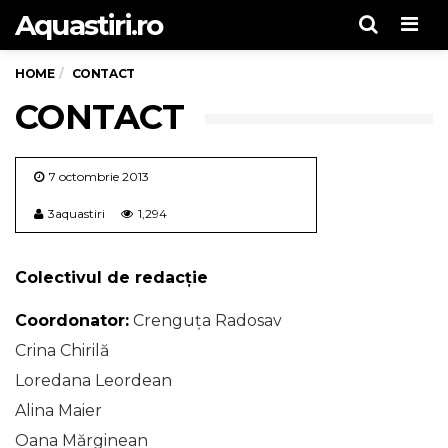
Aquastiri.ro
Men
HOME
CONTACT
CONTACT
7 octombrie 2013
3aquastiri
1,294
Colectivul de redacție
Coordonator:
Crenguța Radosav
Crina Chirilă
Loredana Leordean
Alina Maier
Oana Mărginean