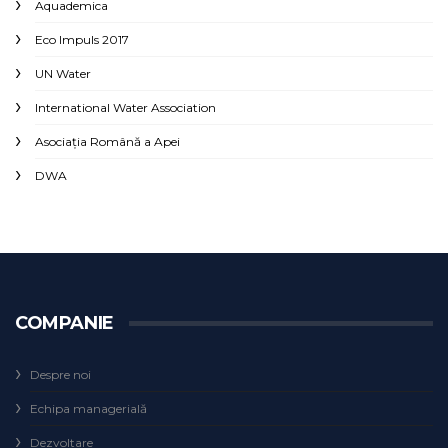
Aquademica
Eco Impuls 2017
UN Water
International Water Association
Asociaţia Română a Apei
DWA
COMPANIE
Despre noi
Echipa managerială
Dezvoltare