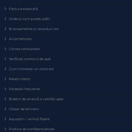
Factura explicată
Unde și cum puteţi plăti
Branșamente și racorduri noi
Avize tehnice
Citirea contoarelor
Verificaţi contorul de apă
Cum încheiaţi un contract
Relaţii clienţi
Întrebări frecvente
Buletin de analiză a calităţii apei
Glosar de termeni
Aquaștiri – arhivă fișiere
Politica de confidențialitate