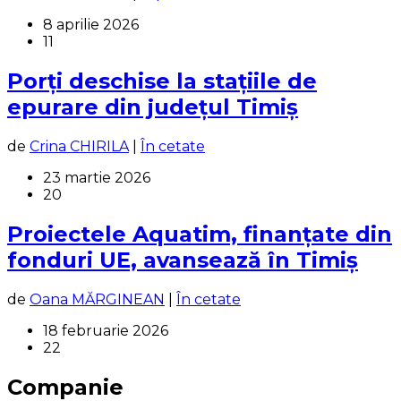
8 aprilie 2026
11
Porți deschise la stațiile de
epurare din județul Timiș
de
Crina CHIRILA
|
În cetate
23 martie 2026
20
Proiectele Aquatim, finanțate din
fonduri UE, avansează în Timiș
de
Oana MĂRGINEAN
|
În cetate
18 februarie 2026
22
Companie