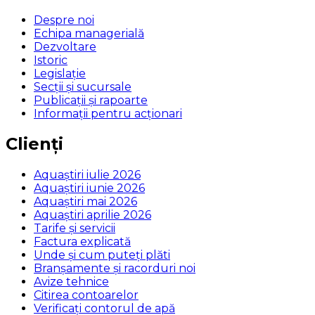
Despre noi
Echipa managerială
Dezvoltare
Istoric
Legislaţie
Secţii şi sucursale
Publicații și rapoarte
Informații pentru acționari
Clienți
Aquaștiri iulie 2026
Aquaștiri iunie 2026
Aquaștiri mai 2026
Aquaștiri aprilie 2026
Tarife și servicii
Factura explicată
Unde și cum puteţi plăti
Branșamente și racorduri noi
Avize tehnice
Citirea contoarelor
Verificaţi contorul de apă