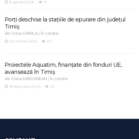
8 aprilie 2026
11
Porți deschise la stațiile de epurare din județul
Timiș
de
|
Crina CHIRILA
În cetate
23 martie 2026
20
Proiectele Aquatim, finanțate din fonduri UE,
avansează în Timiș
de
|
Oana MĂRGINEAN
În cetate
18 februarie 2026
22