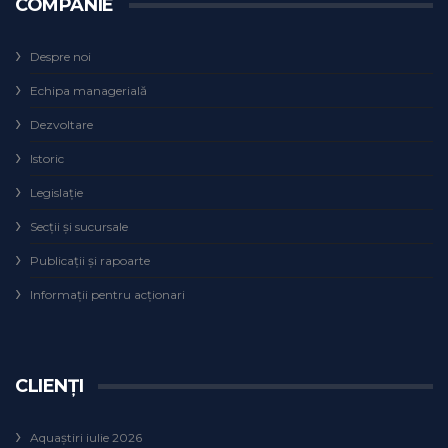
COMPANIE
Despre noi
Echipa managerială
Dezvoltare
Istoric
Legislaţie
Secţii şi sucursale
Publicații și rapoarte
Informații pentru acționari
CLIENȚI
Aquaștiri iulie 2026