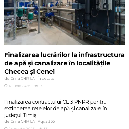
Finalizarea lucrărilor la infrastructura
de apă și canalizare în localitățile
Checea și Cenei
de
|
Crina CHIRILA
În cetate
17 iunie 2026
14
Finalizarea contractului CL 3 PNRR pentru
extinderea rețelelor de apă și canalizare în
județul Timiș
de
|
Crina CHIRILA
Aqua 365
24 martie 2026
35