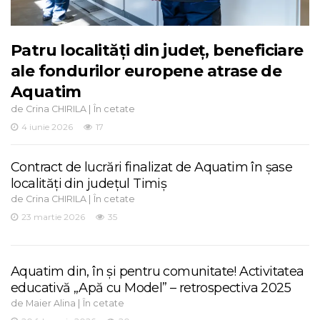
Patru localități din județ, beneficiare
ale fondurilor europene atrase de
Aquatim
de
|
Crina CHIRILA
În cetate
4 iunie 2026
17
Contract de lucrări finalizat de Aquatim în șase
localități din județul Timiș
de
|
Crina CHIRILA
În cetate
23 martie 2026
35
Aquatim din, în și pentru comunitate! Activitatea
educativă „Apă cu Model” – retrospectiva 2025
de
|
Maier Alina
În cetate