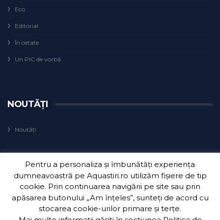
Eco
Editorial
În cetate
Un PIC de vorbă
NOUTĂȚI
Noutăți
Pentru a personaliza și îmbunătăți experiența
dumneavoastră pe Aquastiri.ro utilizăm fișiere de tip
cookie. Prin continuarea navigării pe site sau prin
apăsarea butonului „Am înțeles”, sunteți de acord cu
Copyright 2018
Aquatim S.A.
| Dezvoltat de
3Waves Net
.
stocarea cookie-urilor primare și terțe.
Mai multe informații găsiți în secțiunea
Politica de