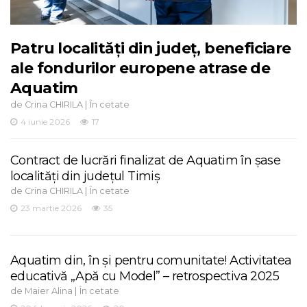
Patru localități din județ, beneficiare
ale fondurilor europene atrase de
Aquatim
de
|
Crina CHIRILA
În cetate
4 iunie 2026
17
Contract de lucrări finalizat de Aquatim în șase
localități din județul Timiș
de
|
Crina CHIRILA
În cetate
23 martie 2026
35
Aquatim din, în și pentru comunitate! Activitatea
educativă „Apă cu Model” – retrospectiva 2025
de
|
Maier Alina
În cetate