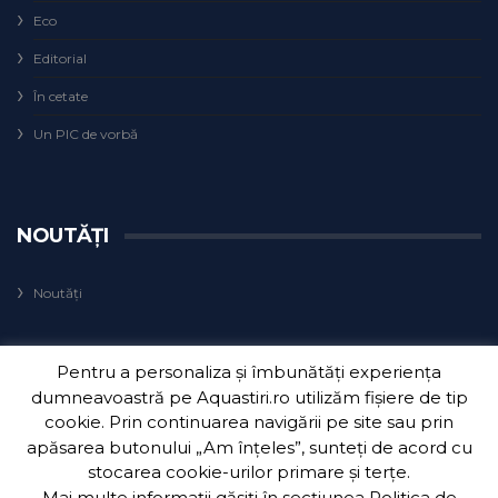
Eco
Editorial
În cetate
Un PIC de vorbă
NOUTĂȚI
Noutăți
Pentru a personaliza și îmbunătăți experiența
dumneavoastră pe Aquastiri.ro utilizăm fișiere de tip
cookie. Prin continuarea navigării pe site sau prin
apăsarea butonului „Am înțeles”, sunteți de acord cu
Copyright 2018
Aquatim S.A.
| Dezvoltat de
3Waves Net
.
stocarea cookie-urilor primare și terțe.
Mai multe informații găsiți în secțiunea
Politica de