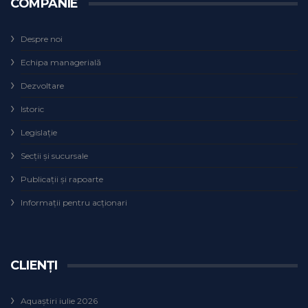
COMPANIE
Despre noi
Echipa managerială
Dezvoltare
Istoric
Legislaţie
Secţii şi sucursale
Publicații și rapoarte
Informații pentru acționari
CLIENȚI
Aquaștiri iulie 2026