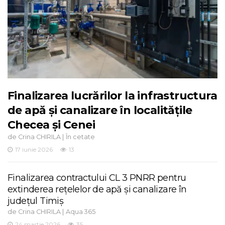
Finalizarea lucrărilor la infrastructura
de apă și canalizare în localitățile
Checea și Cenei
de
|
Crina CHIRILA
În cetate
17 iunie 2026
13
Finalizarea contractului CL 3 PNRR pentru
extinderea rețelelor de apă și canalizare în
județul Timiș
de
|
Crina CHIRILA
Aqua 365
24 martie 2026
35