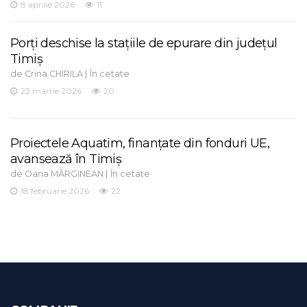
8 aprilie 2026
11
Porți deschise la stațiile de epurare din județul
Timiș
de
|
Crina CHIRILA
În cetate
23 martie 2026
20
Proiectele Aquatim, finanțate din fonduri UE,
avansează în Timiș
de
|
Oana MĂRGINEAN
În cetate
18 februarie 2026
22