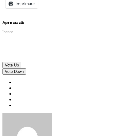
Imprimare
Apreciază:
Încarc...
Vote Up
Vote Down