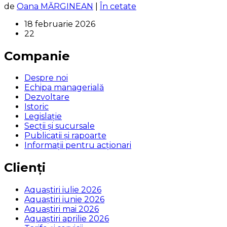
de
Oana MĂRGINEAN
|
În cetate
18 februarie 2026
22
Companie
Despre noi
Echipa managerială
Dezvoltare
Istoric
Legislaţie
Secţii şi sucursale
Publicații și rapoarte
Informații pentru acționari
Clienți
Aquaștiri iulie 2026
Aquaștiri iunie 2026
Aquaștiri mai 2026
Aquaștiri aprilie 2026