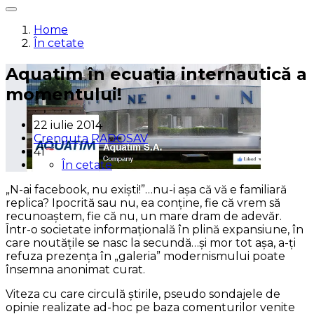
Home
În cetate
Aquatim în ecuaţia internautică a
momentului!
22 iulie 2014
Crenguța RADOSAV
41
În cetate
„N-ai facebook, nu exişti!”…nu-i aşa că vă e familiară
replica? Ipocrită sau nu, ea conţine, fie că vrem să
recunoaştem, fie că nu, un mare dram de adevăr.
Într-o societate informaţională în plină expansiune, în
care noutăţile se nasc la secundă…şi mor tot aşa, a-ţi
refuza prezenţa în „galeria” modernismului poate
însemna anonimat curat.
Viteza cu care circulă ştirile, pseudo sondajele de
opinie realizate ad-hoc pe baza comenturilor venite