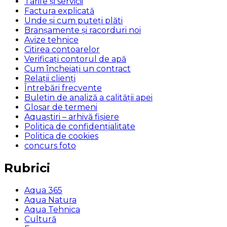
Tarife și servicii
Factura explicată
Unde și cum puteţi plăti
Branșamente și racorduri noi
Avize tehnice
Citirea contoarelor
Verificaţi contorul de apă
Cum încheiaţi un contract
Relaţii clienţi
Întrebări frecvente
Buletin de analiză a calităţii apei
Glosar de termeni
Aquaștiri – arhivă fișiere
Politica de confidențialitate
Politica de cookies
concurs foto
Rubrici
Aqua 365
Aqua Natura
Aqua Tehnica
Cultură