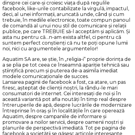
dinspre cei care-şi croiesc viaţa după regulile
facebook, like-urile contabilizate la virgulă, impactul,
deci, al unei informaţii, aruncată unde, când şi cum
trebuie, în mediile electronice, toate compun panoul
de comandă al unui nou stil de comunicare şi relaţii
publice, pe care TREBUIE să-l acceptăm şi aplicăm. Şi
asta nu pentru că…n-am exista altfel, ci pentru că
suntem perfect conştienţi că nu te poţi opune lumii
noi, nici cu argumentele argumentelor!
Aquatim SA are, se ştie, în „religia-i” proprie dorinţa de
a se plia pe tot ceea ce înseamnă apariţie tehnică sau
ştiinţifică precum şi puterea de-a asimila imediat
modele comunicaţionale de succes.
Lansarea paginii de facebook a fost, ca atare, un pas
firesc, aşteptat de clienţii noştri, la rându-le mari
consumatori de internet. Cei interesaţi de noi şi în
această variantă pot afla noutăţi în timp real despre
întreruperile de apă, despre lucrările de modernizare
întreprinse în oraş şi în localităţile în care operează
Aquatim, despre campaniile de informare şi
promovare a noilor servicii, despre oamenii noştri şi
planurile de perspectivă imediată. Tot pe pagina de
facebook a societăţii se găsesc articole interesante