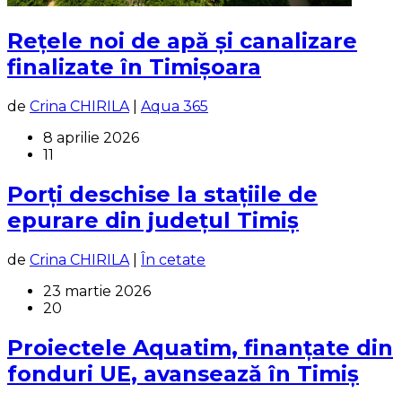
Rețele noi de apă și canalizare
finalizate în Timișoara
de
Crina CHIRILA
|
Aqua 365
8 aprilie 2026
11
Porți deschise la stațiile de
epurare din județul Timiș
de
Crina CHIRILA
|
În cetate
23 martie 2026
20
Proiectele Aquatim, finanțate din
fonduri UE, avansează în Timiș