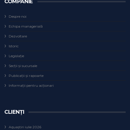
COMPANIE
Despre noi
Echipa managerială
Dezvoltare
Istoric
Legislaţie
Secţii şi sucursale
Publicații și rapoarte
Informații pentru acționari
CLIENȚI
Aquaștiri iulie 2026