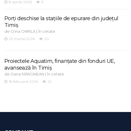
8 aprilie 2026
11
Porți deschise la stațiile de epurare din județul
Timiș
de
|
Crina CHIRILA
În cetate
23 martie 2026
20
Proiectele Aquatim, finanțate din fonduri UE,
avansează în Timiș
de
|
Oana MĂRGINEAN
În cetate
18 februarie 2026
22