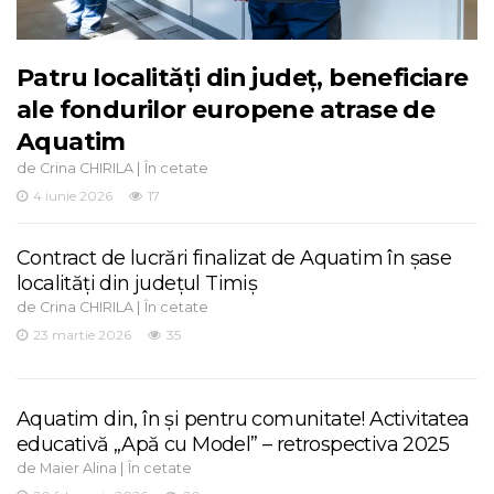
Patru localități din județ, beneficiare
ale fondurilor europene atrase de
Aquatim
de
|
Crina CHIRILA
În cetate
4 iunie 2026
17
Contract de lucrări finalizat de Aquatim în șase
localități din județul Timiș
de
|
Crina CHIRILA
În cetate
23 martie 2026
35
Aquatim din, în și pentru comunitate! Activitatea
educativă „Apă cu Model” – retrospectiva 2025
de
|
Maier Alina
În cetate