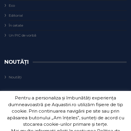
Eco
Editorial
În cetate
Un PIC de vorbă
NOUTĂȚI
Noutăți
Pentru a personaliza și îmbunătăți experiența
dumneavoastră pe Aquastiri.ro utilizăm fișiere de tip
cookie. Prin continuarea navigării pe site sau prin
apăsarea butonului „Am înțeles”, sunteți de acord cu
Copyright 2018
Aquatim S.A.
| Dezvoltat de
3Waves Net
.
stocarea cookie-urilor primare și terțe.
Mai multe informații găsiți în secțiunea
Politica de