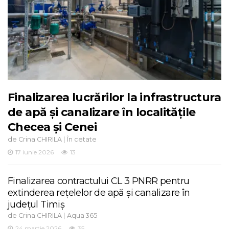
Finalizarea lucrărilor la infrastructura
de apă și canalizare în localitățile
Checea și Cenei
de
|
Crina CHIRILA
În cetate
17 iunie 2026
13
Finalizarea contractului CL 3 PNRR pentru
extinderea rețelelor de apă și canalizare în
județul Timiș
de
|
Crina CHIRILA
Aqua 365
24 martie 2026
35