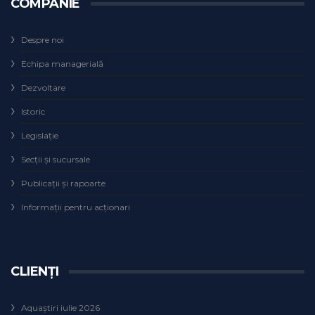
COMPANIE
Despre noi
Echipa managerială
Dezvoltare
Istoric
Legislaţie
Secţii şi sucursale
Publicații și rapoarte
Informații pentru acționari
CLIENȚI
Aquaștiri iulie 2026