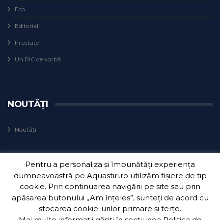
Eco
Editorial
În cetate
Un PIC de vorbă
NOUTĂȚI
Noutăți
Pentru a personaliza și îmbunătăți experiența
dumneavoastră pe Aquastiri.ro utilizăm fișiere de tip
cookie. Prin continuarea navigării pe site sau prin
apăsarea butonului „Am înțeles”, sunteți de acord cu
Copyright 2018
Aquatim S.A.
| Dezvoltat de
3Waves Net
.
stocarea cookie-urilor primare și terțe.
Mai multe informații găsiți în secțiunea
Politica de