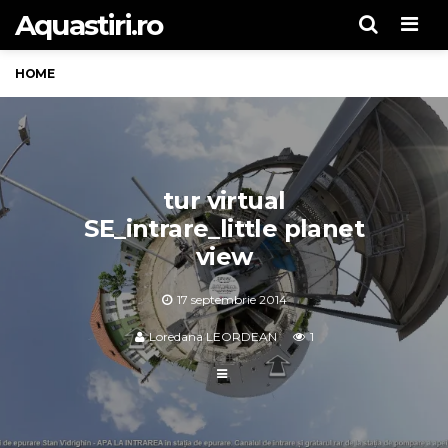
Aquastiri.ro
Men
HOME
tur virtual
SE_intrare_little planet
view
17 septembrie 2014
Loredana LEORDEAN
1