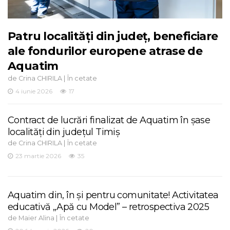
Patru localități din județ, beneficiare
ale fondurilor europene atrase de
Aquatim
de
|
Crina CHIRILA
În cetate
4 iunie 2026
17
Contract de lucrări finalizat de Aquatim în șase
localități din județul Timiș
de
|
Crina CHIRILA
În cetate
23 martie 2026
35
Aquatim din, în și pentru comunitate! Activitatea
educativă „Apă cu Model” – retrospectiva 2025
de
|
Maier Alina
În cetate