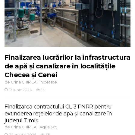
Finalizarea lucrărilor la infrastructura
de apă și canalizare în localitățile
Checea și Cenei
de
|
Crina CHIRILA
În cetate
17 iunie 2026
14
Finalizarea contractului CL 3 PNRR pentru
extinderea rețelelor de apă și canalizare în
județul Timiș
de
|
Crina CHIRILA
Aqua 365
24 martie 2026
35