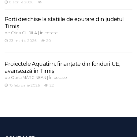
8 aprilie 2026
11
Porți deschise la stațiile de epurare din județul
Timiș
de
|
Crina CHIRILA
În cetate
23 martie 2026
20
Proiectele Aquatim, finanțate din fonduri UE,
avansează în Timiș
de
|
Oana MĂRGINEAN
În cetate
18 februarie 2026
22