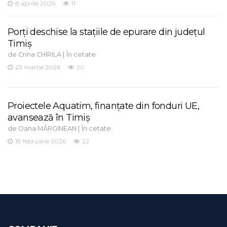
8 aprilie 2026
11
Porți deschise la stațiile de epurare din județul
Timiș
de
|
Crina CHIRILA
În cetate
23 martie 2026
20
Proiectele Aquatim, finanțate din fonduri UE,
avansează în Timiș
de
|
Oana MĂRGINEAN
În cetate
18 februarie 2026
22