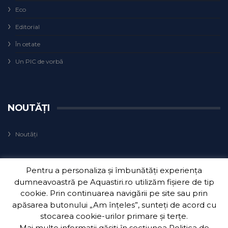
Eco
Editorial
În cetate
Un PIC de vorbă
NOUTĂȚI
Noutăți
Pentru a personaliza și îmbunătăți experiența
dumneavoastră pe Aquastiri.ro utilizăm fișiere de tip
cookie. Prin continuarea navigării pe site sau prin
apăsarea butonului „Am înțeles”, sunteți de acord cu
Copyright 2018
Aquatim S.A.
| Dezvoltat de
3Waves Net
.
stocarea cookie-urilor primare și terțe.
Mai multe informații găsiți în secțiunea
Politica de