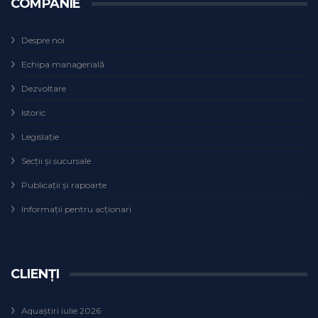
COMPANIE
Despre noi
Echipa managerială
Dezvoltare
Istoric
Legislaţie
Secţii şi sucursale
Publicații și rapoarte
Informații pentru acționari
CLIENȚI
Aquaștiri iulie 2026