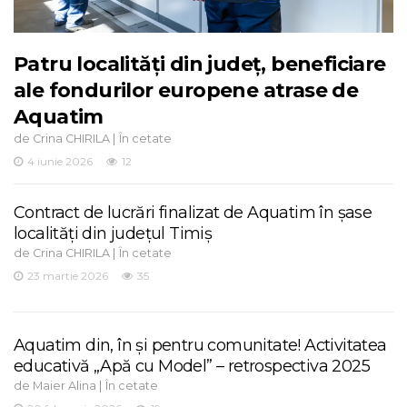
Patru localități din județ, beneficiare
ale fondurilor europene atrase de
Aquatim
de
|
Crina CHIRILA
În cetate
4 iunie 2026
12
Contract de lucrări finalizat de Aquatim în șase
localități din județul Timiș
de
|
Crina CHIRILA
În cetate
23 martie 2026
35
Aquatim din, în și pentru comunitate! Activitatea
educativă „Apă cu Model” – retrospectiva 2025
de
|
Maier Alina
În cetate