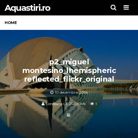
Aquastiri.ro
Men
HOME
p2_miguel
montesino_lhemispheric
reflected_flickr_original
10 decembrie 2014
Loredana LEORDEAN
1