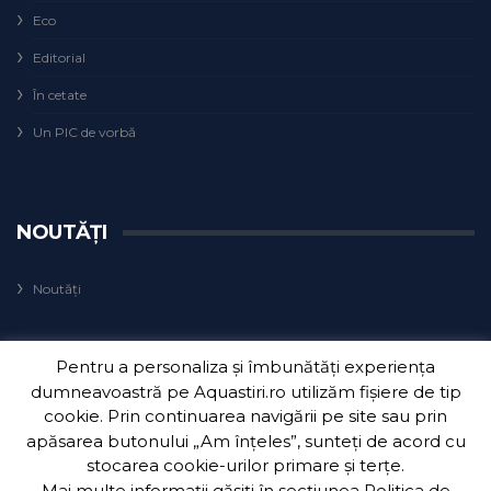
Eco
Editorial
În cetate
Un PIC de vorbă
NOUTĂȚI
Noutăți
Pentru a personaliza și îmbunătăți experiența
dumneavoastră pe Aquastiri.ro utilizăm fișiere de tip
cookie. Prin continuarea navigării pe site sau prin
apăsarea butonului „Am înțeles”, sunteți de acord cu
Copyright 2018
Aquatim S.A.
| Dezvoltat de
3Waves Net
.
stocarea cookie-urilor primare și terțe.
Mai multe informații găsiți în secțiunea
Politica de