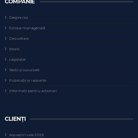
COMPANIE
Despre noi
Echipa managerială
Dezvoltare
Istoric
Legislaţie
Secţii şi sucursale
Publicații și rapoarte
Informații pentru acționari
CLIENȚI
Aquaștiri iulie 2026