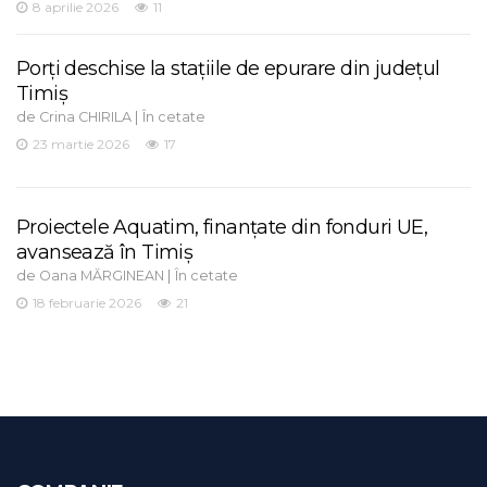
8 aprilie 2026
11
Porți deschise la stațiile de epurare din județul
Timiș
de
|
Crina CHIRILA
În cetate
23 martie 2026
17
Proiectele Aquatim, finanțate din fonduri UE,
avansează în Timiș
de
|
Oana MĂRGINEAN
În cetate
18 februarie 2026
21