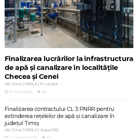
Finalizarea lucrărilor la infrastructura
de apă și canalizare în localitățile
Checea și Cenei
de
|
Crina CHIRILA
În cetate
17 iunie 2026
13
Finalizarea contractului CL 3 PNRR pentru
extinderea rețelelor de apă și canalizare în
județul Timiș
de
|
Crina CHIRILA
Aqua 365
24 martie 2026
34