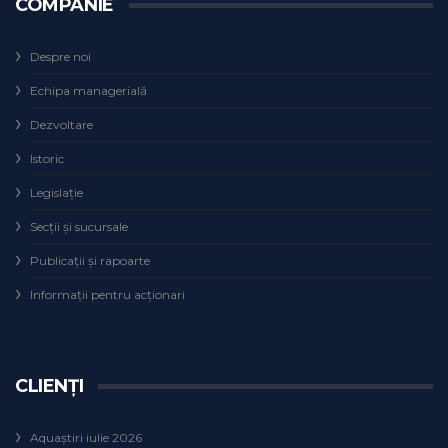
COMPANIE
Despre noi
Echipa managerială
Dezvoltare
Istoric
Legislaţie
Secţii şi sucursale
Publicații și rapoarte
Informații pentru acționari
CLIENȚI
Aquaștiri iulie 2026