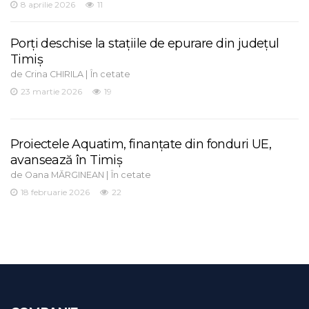
8 aprilie 2026
11
Porți deschise la stațiile de epurare din județul
Timiș
de
|
Crina CHIRILA
În cetate
23 martie 2026
19
Proiectele Aquatim, finanțate din fonduri UE,
avansează în Timiș
de
|
Oana MĂRGINEAN
În cetate
18 februarie 2026
22