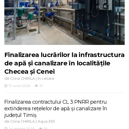
Finalizarea lucrărilor la infrastructura
de apă și canalizare în localitățile
Checea și Cenei
de
|
Crina CHIRILA
În cetate
17 iunie 2026
13
Finalizarea contractului CL 3 PNRR pentru
extinderea rețelelor de apă și canalizare în
județul Timiș
de
|
Crina CHIRILA
Aqua 365
24 martie 2026
35