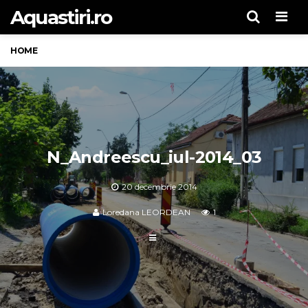
Aquastiri.ro
Men
HOME
N_Andreescu_iul-2014_03
20 decembrie 2014
Loredana LEORDEAN
1