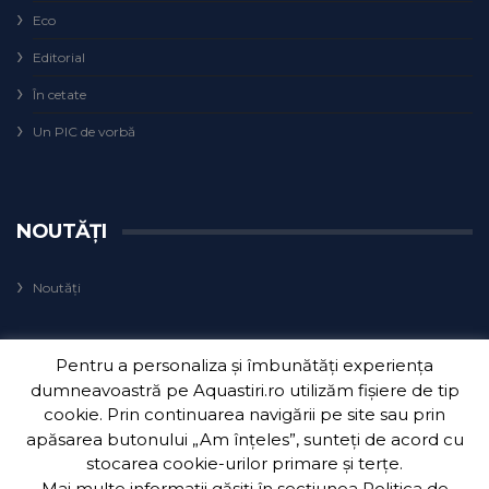
Eco
Editorial
În cetate
Un PIC de vorbă
NOUTĂȚI
Noutăți
Pentru a personaliza și îmbunătăți experiența
dumneavoastră pe Aquastiri.ro utilizăm fișiere de tip
cookie. Prin continuarea navigării pe site sau prin
apăsarea butonului „Am înțeles”, sunteți de acord cu
Copyright 2018
Aquatim S.A.
| Dezvoltat de
3Waves Net
.
stocarea cookie-urilor primare și terțe.
Mai multe informații găsiți în secțiunea
Politica de