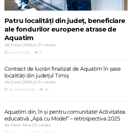
Patru localități din județ, beneficiare
ale fondurilor europene atrase de
Aquatim
de
|
Crina CHIRILA
În cetate
4 iunie 2026
17
Contract de lucrări finalizat de Aquatim în șase
localități din județul Timiș
de
|
Crina CHIRILA
În cetate
23 martie 2026
35
Aquatim din, în și pentru comunitate! Activitatea
educativă „Apă cu Model” – retrospectiva 2025
de
|
Maier Alina
În cetate