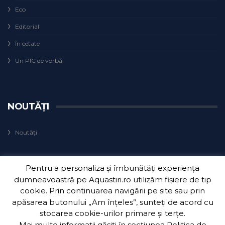
Eco
Editorial
În cetate
Un PIC de vorbă
NOUTĂȚI
Noutăți
Pentru a personaliza și îmbunătăți experiența
dumneavoastră pe Aquastiri.ro utilizăm fișiere de tip
cookie. Prin continuarea navigării pe site sau prin
apăsarea butonului „Am înțeles”, sunteți de acord cu
Copyright 2018
Aquatim S.A.
| Dezvoltat de
3Waves Net
.
stocarea cookie-urilor primare și terțe.
Mai multe informații găsiți în secțiunea
Politica de