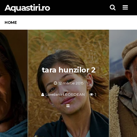
Aquastiri.ro
Men
HOME
tara hunzilor 2
12 martie 2015
Loredana LEORDEAN
1