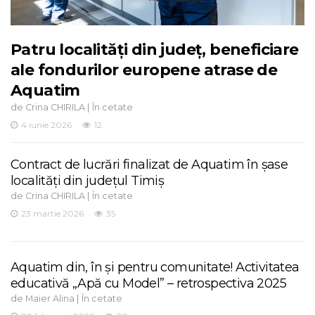
Patru localități din județ, beneficiare
ale fondurilor europene atrase de
Aquatim
de
|
Crina CHIRILA
În cetate
4 iunie 2026
12
Contract de lucrări finalizat de Aquatim în șase
localități din județul Timiș
de
|
Crina CHIRILA
În cetate
23 martie 2026
35
Aquatim din, în și pentru comunitate! Activitatea
educativă „Apă cu Model” – retrospectiva 2025
de
|
Maier Alina
În cetate