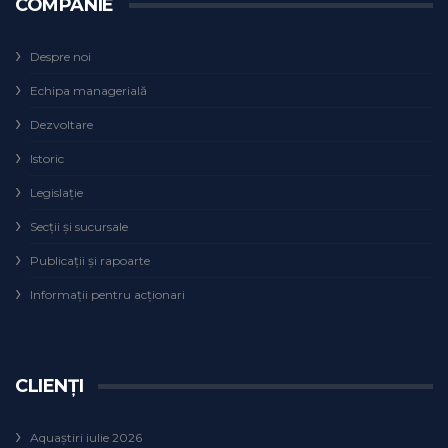
COMPANIE
Despre noi
Echipa managerială
Dezvoltare
Istoric
Legislaţie
Secţii şi sucursale
Publicații și rapoarte
Informații pentru acționari
CLIENȚI
Aquaștiri iulie 2026