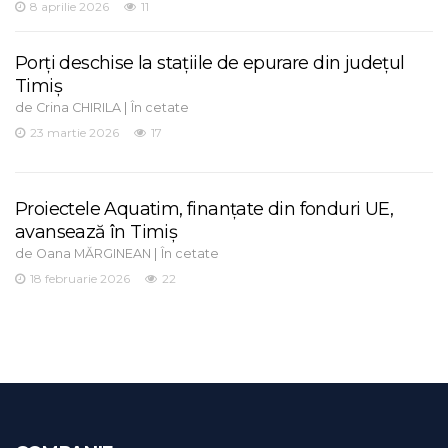
8 aprilie 2026
11
Porți deschise la stațiile de epurare din județul
Timiș
de
|
Crina CHIRILA
În cetate
23 martie 2026
17
Proiectele Aquatim, finanțate din fonduri UE,
avansează în Timiș
de
|
Oana MĂRGINEAN
În cetate
18 februarie 2026
22