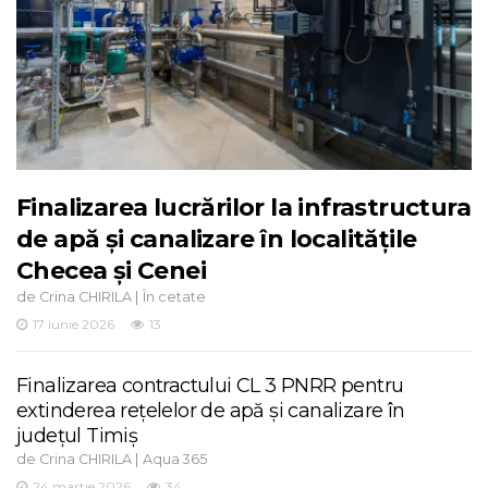
Finalizarea lucrărilor la infrastructura
de apă și canalizare în localitățile
Checea și Cenei
de
|
Crina CHIRILA
În cetate
17 iunie 2026
13
Finalizarea contractului CL 3 PNRR pentru
extinderea rețelelor de apă și canalizare în
județul Timiș
de
|
Crina CHIRILA
Aqua 365
24 martie 2026
34