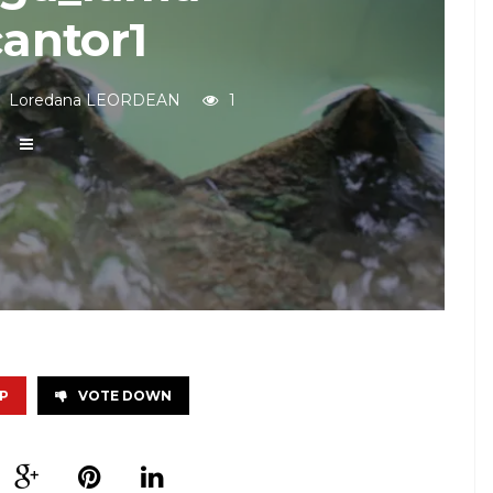
antor1
Loredana LEORDEAN
1
P
VOTE DOWN