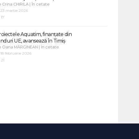
e
|
Crina CHIRILA
În cetate
23 martie 2026
17
roiectele Aquatim, finanțate din
onduri UE, avansează în Timiș
e
|
Oana MĂRGINEAN
În cetate
18 februarie 2026
21