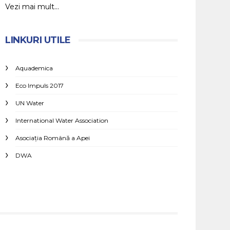
Vezi mai mult...
LINKURI UTILE
Aquademica
Eco Impuls 2017
UN Water
International Water Association
Asociaţia Română a Apei
DWA