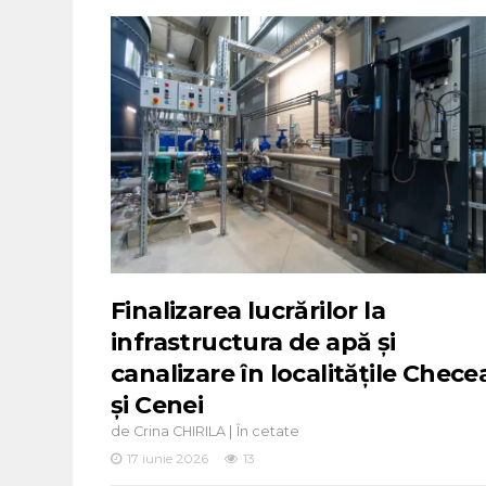
Finalizarea lucrărilor la
infrastructura de apă și
canalizare în localitățile Chece
și Cenei
de
|
Crina CHIRILA
În cetate
17 iunie 2026
13