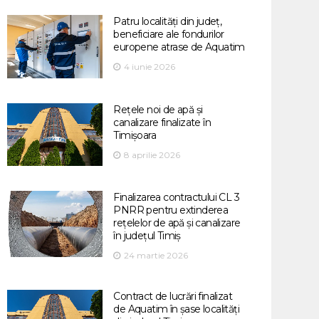
Patru localități din județ,
beneficiare ale fondurilor
europene atrase de Aquatim
4 iunie 2026
Rețele noi de apă și
canalizare finalizate în
Timișoara
8 aprilie 2026
Finalizarea contractului CL 3
PNRR pentru extinderea
rețelelor de apă și canalizare
în județul Timiș
24 martie 2026
Contract de lucrări finalizat
de Aquatim în șase localități