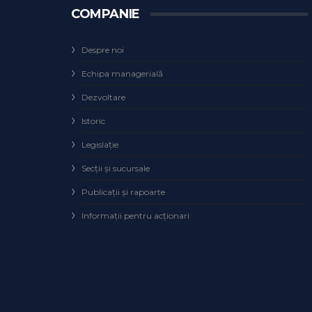
COMPANIE
Despre noi
Echipa managerială
Dezvoltare
Istoric
Legislaţie
Secţii şi sucursale
Publicații și rapoarte
Informații pentru acționari