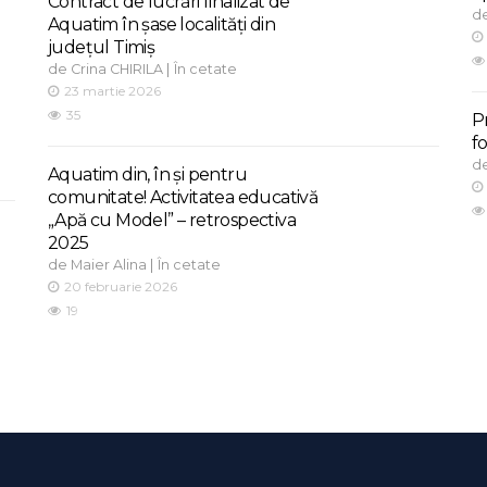
Contract de lucrări finalizat de
d
Aquatim în șase localități din
județul Timiș
de
|
Crina CHIRILA
În cetate
23 martie 2026
35
P
f
d
Aquatim din, în și pentru
comunitate! Activitatea educativă
„Apă cu Model” – retrospectiva
2025
de
|
Maier Alina
În cetate
20 februarie 2026
19