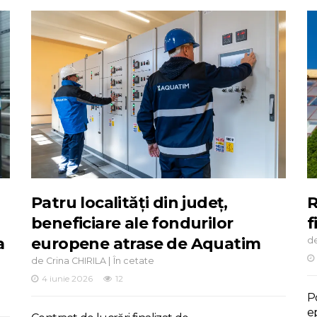
Patru localități din județ,
R
beneficiare ale fondurilor
f
a
europene atrase de Aquatim
d
de
|
Crina CHIRILA
În cetate
4 iunie 2026
12
Po
e