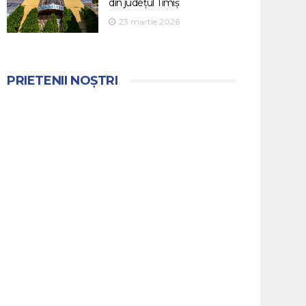
din județul Timiș
23 martie 2026
PRIETENII NOȘTRI