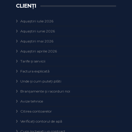
CLIENȚI
Aquaștiri iulie 2026
Aquaștiri iunie 2026
Aquaștiri mai 2026
Aquaștiri aprilie 2026
Tarife și servicii
Factura explicată
Unde și cum puteţi plăti
Branșamente și racorduri noi
Avize tehnice
Citirea contoarelor
Verificaţi contorul de apă
Cum încheiaţi un contract