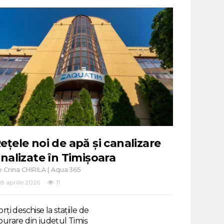
ețele noi de apă și canalizare
inalizate în Timișoara
e
|
Crina CHIRILA
Aqua 365
8 aprilie 2026
11
rți deschise la stațiile de
purare din județul Timiș