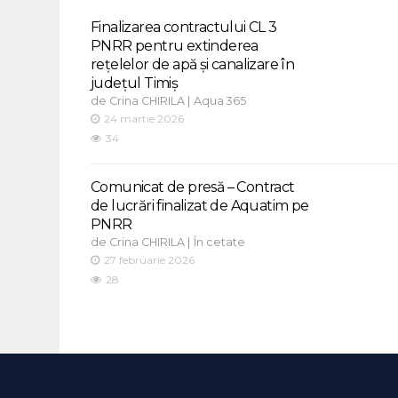
Finalizarea contractului CL 3
PNRR pentru extinderea
rețelelor de apă și canalizare în
județul Timiș
de
|
Crina CHIRILA
Aqua 365
24 martie 2026
34
Comunicat de presă – Contract
de lucrări finalizat de Aquatim pe
PNRR
de
|
Crina CHIRILA
În cetate
27 februarie 2026
28