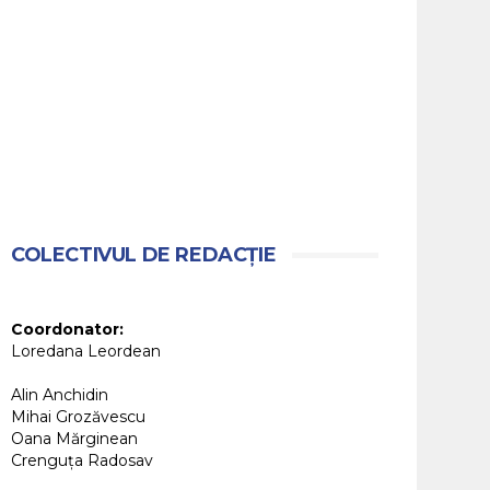
COLECTIVUL DE REDACȚIE
Coordonator:
Loredana Leordean
Alin Anchidin
Mihai Grozăvescu
Oana Mărginean
Crenguța Radosav