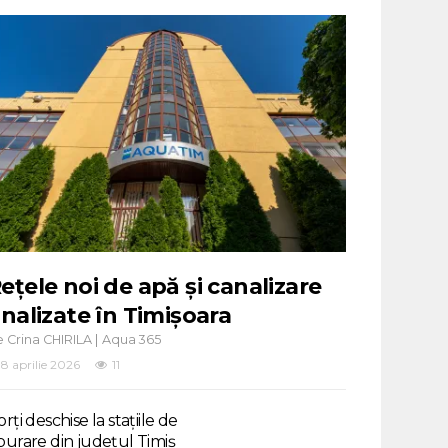
ețele noi de apă și canalizare
inalizate în Timișoara
e
|
Crina CHIRILA
Aqua 365
8 aprilie 2026
11
rți deschise la stațiile de
purare din județul Timiș