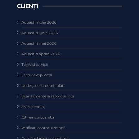
CLIENȚI
Aquaștiri iulie 2026
Aquaștiri iunie 2026
Aquaștiri mai 2026
Aquaștiri aprilie 2026
Tarife și servicii
Factura explicată
Unde și cum puteţi plăti
Branșamente și racorduri noi
Avize tehnice
Citirea contoarelor
Verificaţi contorul de apă
Cum încheiaţi un contract