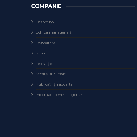
COMPANIE
Despre noi
Echipa managerială
Dezvoltare
Istoric
Legislaţie
Secţii şi sucursale
Publicații și rapoarte
Informații pentru acționari