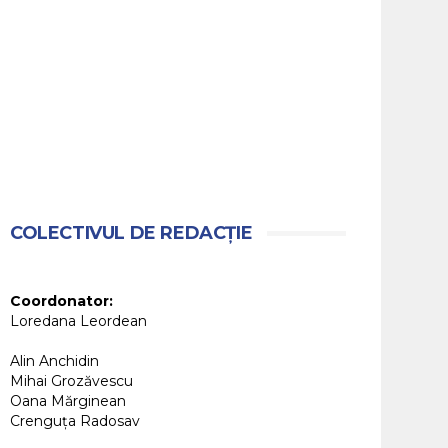
COLECTIVUL DE REDACȚIE
Coordonator:
Loredana Leordean
Alin Anchidin
Mihai Grozăvescu
Oana Mărginean
Crenguța Radosav