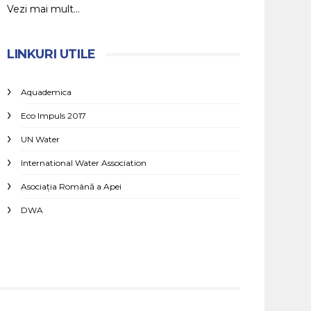
Vezi mai mult...
LINKURI UTILE
Aquademica
Eco Impuls 2017
UN Water
International Water Association
Asociaţia Română a Apei
DWA