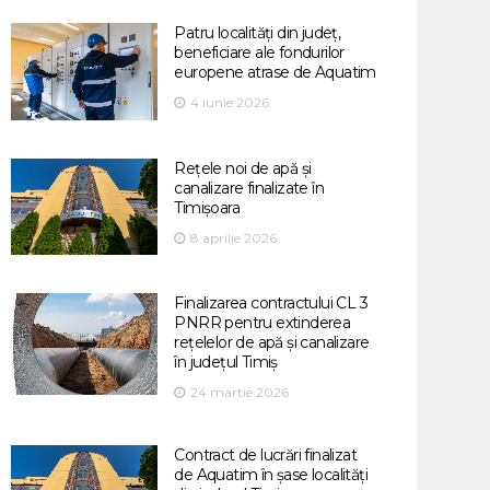
Patru localități din județ,
beneficiare ale fondurilor
europene atrase de Aquatim
4 iunie 2026
Rețele noi de apă și
canalizare finalizate în
Timișoara
8 aprilie 2026
Finalizarea contractului CL 3
PNRR pentru extinderea
rețelelor de apă și canalizare
în județul Timiș
24 martie 2026
Contract de lucrări finalizat
de Aquatim în șase localități