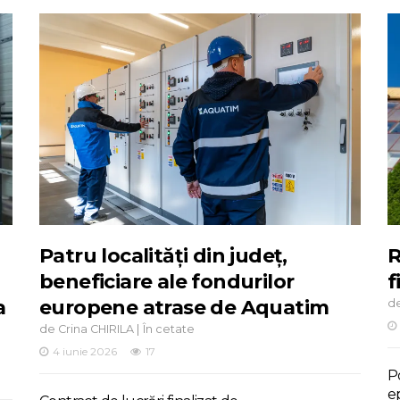
Patru localități din județ,
R
beneficiare ale fondurilor
f
a
europene atrase de Aquatim
d
de
|
Crina CHIRILA
În cetate
4 iunie 2026
17
Po
e