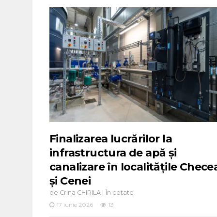
Finalizarea lucrărilor la
infrastructura de apă și
canalizare în localitățile Chece
și Cenei
de
|
Crina CHIRILA
În cetate
17 iunie 2026
13