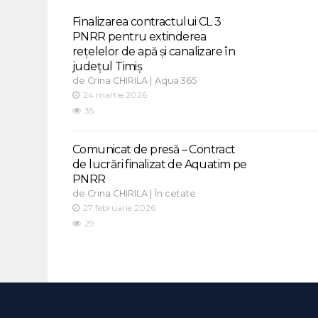
Finalizarea contractului CL 3
PNRR pentru extinderea
rețelelor de apă și canalizare în
județul Timiș
de
|
Crina CHIRILA
Aqua 365
24 martie 2026
35
Comunicat de presă – Contract
de lucrări finalizat de Aquatim pe
PNRR
de
|
Crina CHIRILA
În cetate
27 februarie 2026
29