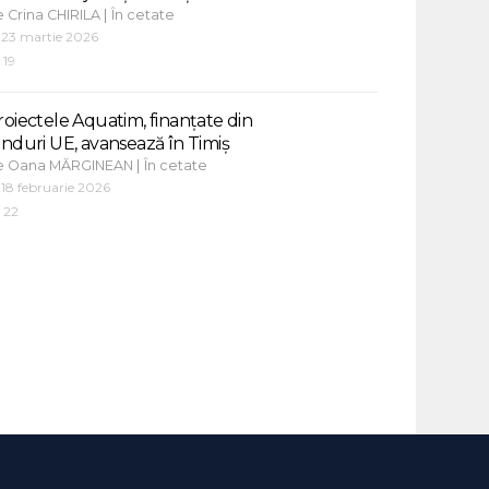
e
|
Crina CHIRILA
În cetate
23 martie 2026
19
roiectele Aquatim, finanțate din
onduri UE, avansează în Timiș
e
|
Oana MĂRGINEAN
În cetate
18 februarie 2026
22