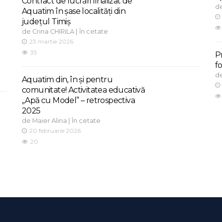
Contract de lucrări finalizat de
d
Aquatim în șase localități din
județul Timiș
de
|
Crina CHIRILA
În cetate
23 martie 2026
35
P
f
d
Aquatim din, în și pentru
comunitate! Activitatea educativă
„Apă cu Model” – retrospectiva
2025
de
|
Maier Alina
În cetate
20 februarie 2026
20