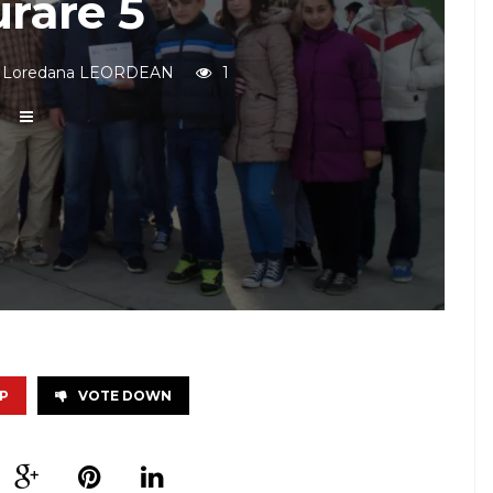
rare 5
Loredana LEORDEAN
1
P
VOTE DOWN