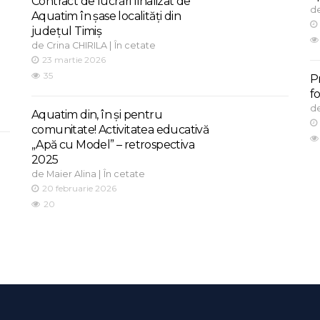
Contract de lucrări finalizat de
d
Aquatim în șase localități din
județul Timiș
de
|
Crina CHIRILA
În cetate
23 martie 2026
35
P
f
d
Aquatim din, în și pentru
comunitate! Activitatea educativă
„Apă cu Model” – retrospectiva
2025
de
|
Maier Alina
În cetate
20 februarie 2026
20