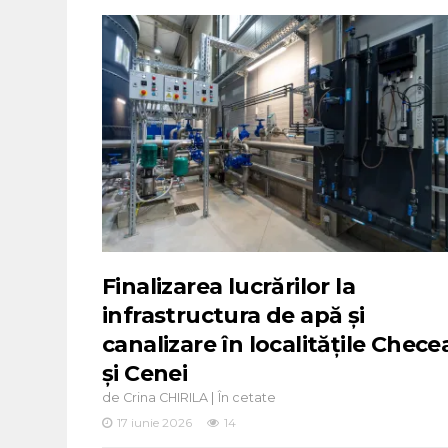
Finalizarea lucrărilor la
infrastructura de apă și
canalizare în localitățile Chece
și Cenei
de
|
Crina CHIRILA
În cetate
17 iunie 2026
14