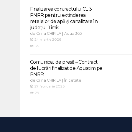
Finalizarea contractului CL 3
PNRR pentru extinderea
rețelelor de apă și canalizare în
județul Timiș
de
|
Crina CHIRILA
Aqua 365
24 martie 2026
35
Comunicat de presă – Contract
de lucrări finalizat de Aquatim pe
PNRR
de
|
Crina CHIRILA
În cetate
27 februarie 2026
29