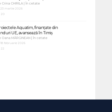
e
|
Crina CHIRILA
În cetate
23 martie 2026
20
roiectele Aquatim, finanțate din
onduri UE, avansează în Timiș
e
|
Oana MĂRGINEAN
În cetate
18 februarie 2026
22