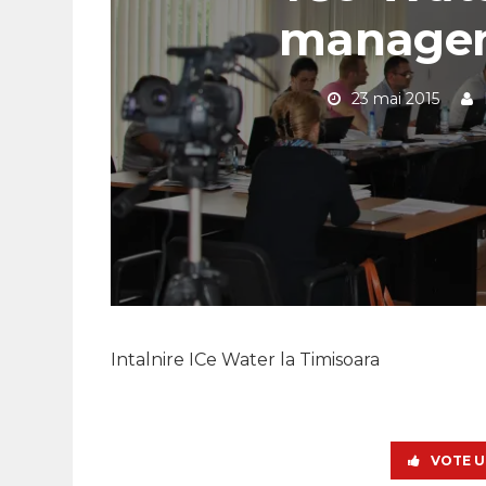
managem
23 mai 2015
Intalnire ICe Water la Timisoara
VOTE U