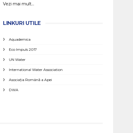
Vezi mai mult...
LINKURI UTILE
Aquademica
Eco Impuls 2017
UN Water
International Water Association
Asociaţia Română a Apei
DWA