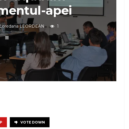
entul-apei
Loredana LEORDEAN
1
P
VOTE DOWN