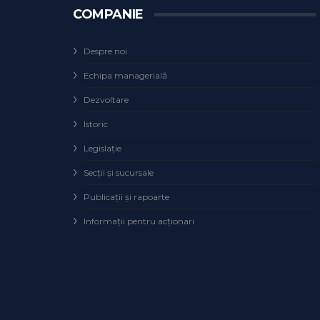
COMPANIE
Despre noi
Echipa managerială
Dezvoltare
Istoric
Legislaţie
Secţii şi sucursale
Publicații și rapoarte
Informații pentru acționari