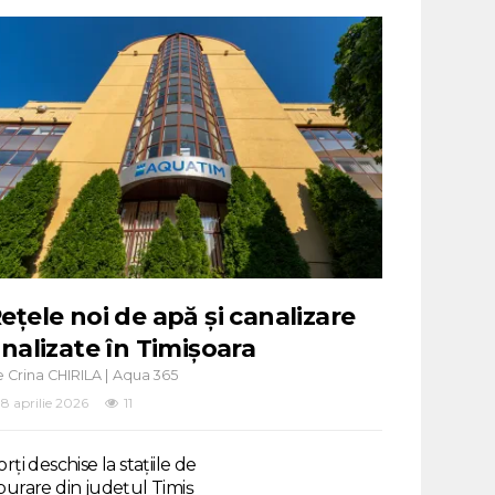
ețele noi de apă și canalizare
inalizate în Timișoara
e
|
Crina CHIRILA
Aqua 365
8 aprilie 2026
11
rți deschise la stațiile de
purare din județul Timiș