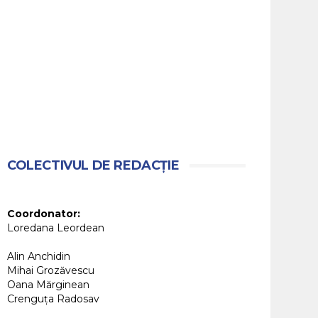
COLECTIVUL DE REDACȚIE
Coordonator:
Loredana Leordean
Alin Anchidin
Mihai Grozăvescu
Oana Mărginean
Crenguța Radosav