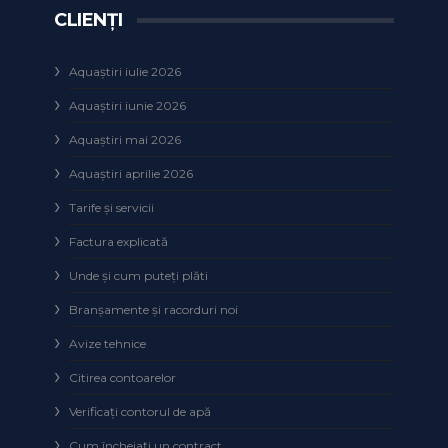
CLIENȚI
Aquaștiri iulie 2026
Aquaștiri iunie 2026
Aquaștiri mai 2026
Aquaștiri aprilie 2026
Tarife și servicii
Factura explicată
Unde și cum puteţi plăti
Branșamente și racorduri noi
Avize tehnice
Citirea contoarelor
Verificaţi contorul de apă
Cum încheiaţi un contract