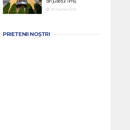
din județul Timiș
23 martie 2026
PRIETENII NOȘTRI