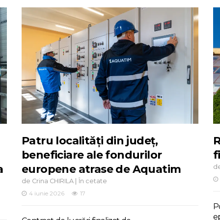
Patru localități din județ,
R
beneficiare ale fondurilor
f
a
europene atrase de Aquatim
d
de
|
Crina CHIRILA
În cetate
4 iunie 2026
17
Po
e