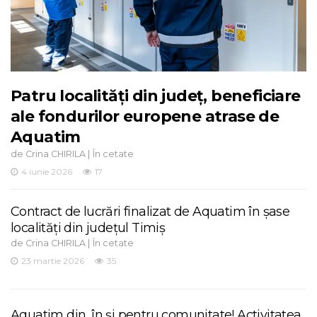
Patru localități din județ, beneficiare
ale fondurilor europene atrase de
Aquatim
de
|
Crina CHIRILA
În cetate
4 iunie 2026
17
Contract de lucrări finalizat de Aquatim în șase
localități din județul Timiș
de
|
Crina CHIRILA
În cetate
23 martie 2026
35
Aquatim din, în și pentru comunitate! Activitatea