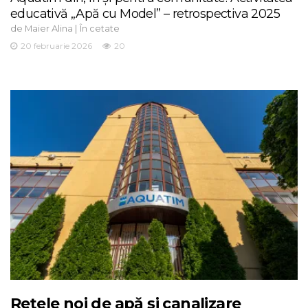
educativă „Apă cu Model” – retrospectiva 2025
de
|
Maier Alina
În cetate
20 februarie 2026
20
Rețele noi de apă și canalizare