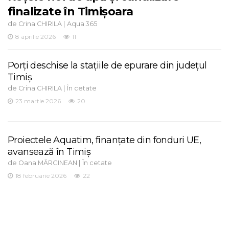
finalizate în Timișoara
de
|
Crina CHIRILA
Aqua 365
8 aprilie 2026
11
Porți deschise la stațiile de epurare din județul
Timiș
de
|
Crina CHIRILA
În cetate
23 martie 2026
20
Proiectele Aquatim, finanțate din fonduri UE,
avansează în Timiș
de
|
Oana MĂRGINEAN
În cetate
18 februarie 2026
22