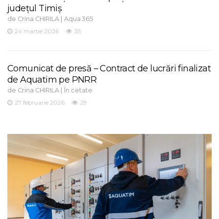
județul Timiș
de
|
Crina CHIRILA
Aqua 365
24 martie 2026
35
Comunicat de presă – Contract de lucrări finalizat
de Aquatim pe PNRR
de
|
Crina CHIRILA
În cetate
27 februarie 2026
29