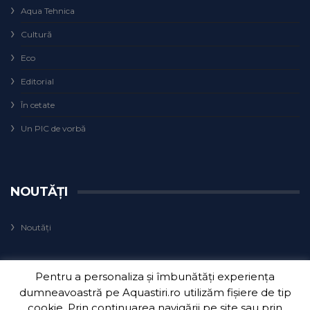
Aqua Tehnica
Cultură
Eco
Editorial
În cetate
Un PIC de vorbă
NOUTĂȚI
Noutăți
Pentru a personaliza și îmbunătăți experiența
dumneavoastră pe Aquastiri.ro utilizăm fișiere de tip
cookie. Prin continuarea navigării pe site sau prin