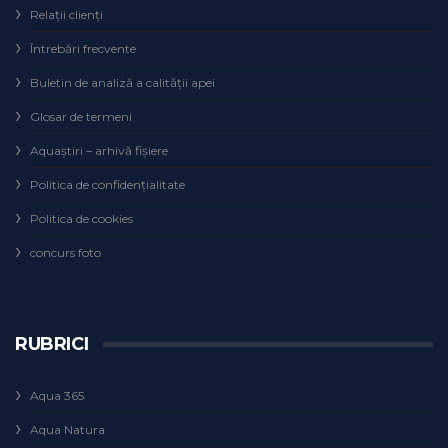
Relaţii clienţi
Întrebări frecvente
Buletin de analiză a calităţii apei
Glosar de termeni
Aquaștiri – arhivă fișiere
Politica de confidențialitate
Politica de cookies
concurs foto
RUBRICI
Aqua 365
Aqua Natura