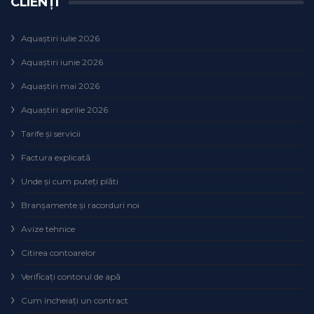
CLIENȚI
Aquaștiri iulie 2026
Aquaștiri iunie 2026
Aquaștiri mai 2026
Aquaștiri aprilie 2026
Tarife și servicii
Factura explicată
Unde și cum puteţi plăti
Branșamente și racorduri noi
Avize tehnice
Citirea contoarelor
Verificaţi contorul de apă
Cum încheiaţi un contract