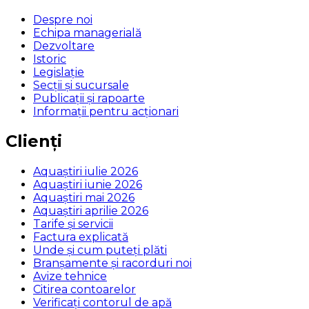
Despre noi
Echipa managerială
Dezvoltare
Istoric
Legislaţie
Secţii şi sucursale
Publicații și rapoarte
Informații pentru acționari
Clienți
Aquaștiri iulie 2026
Aquaștiri iunie 2026
Aquaștiri mai 2026
Aquaștiri aprilie 2026
Tarife și servicii
Factura explicată
Unde și cum puteţi plăti
Branșamente și racorduri noi
Avize tehnice
Citirea contoarelor
Verificaţi contorul de apă