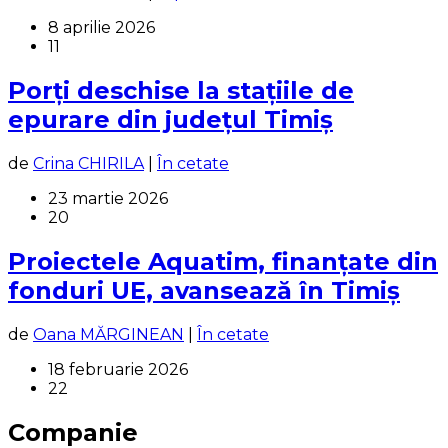
8 aprilie 2026
11
Porți deschise la stațiile de
epurare din județul Timiș
de
Crina CHIRILA
|
În cetate
23 martie 2026
20
Proiectele Aquatim, finanțate din
fonduri UE, avansează în Timiș
de
Oana MĂRGINEAN
|
În cetate
18 februarie 2026
22
Companie