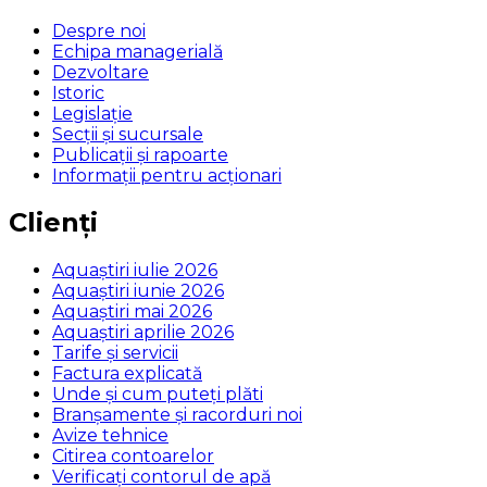
Despre noi
Echipa managerială
Dezvoltare
Istoric
Legislaţie
Secţii şi sucursale
Publicații și rapoarte
Informații pentru acționari
Clienți
Aquaștiri iulie 2026
Aquaștiri iunie 2026
Aquaștiri mai 2026
Aquaștiri aprilie 2026
Tarife și servicii
Factura explicată
Unde și cum puteţi plăti
Branșamente și racorduri noi
Avize tehnice
Citirea contoarelor
Verificaţi contorul de apă