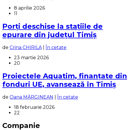
8 aprilie 2026
11
Porți deschise la stațiile de
epurare din județul Timiș
de
Crina CHIRILA
|
În cetate
23 martie 2026
20
Proiectele Aquatim, finanțate din
fonduri UE, avansează în Timiș
de
Oana MĂRGINEAN
|
În cetate
18 februarie 2026
22
Companie