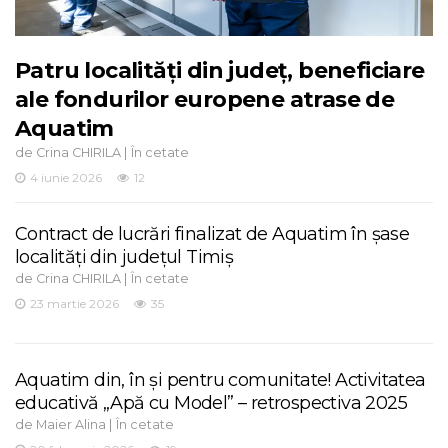
Patru localități din județ, beneficiare
ale fondurilor europene atrase de
Aquatim
de
|
Crina CHIRILA
În cetate
4 iunie 2026
12
Contract de lucrări finalizat de Aquatim în șase
localități din județul Timiș
de
|
Crina CHIRILA
În cetate
23 martie 2026
35
Aquatim din, în și pentru comunitate! Activitatea
educativă „Apă cu Model” – retrospectiva 2025
de
|
Maier Alina
În cetate