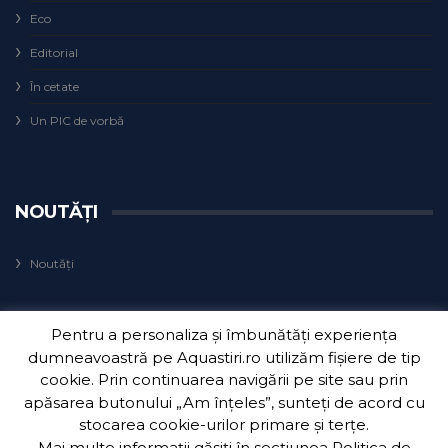
Eco
Editorial
În cetate
Un PIC de vorbă
NOUTĂȚI
Noutăți
Pentru a personaliza și îmbunătăți experiența
dumneavoastră pe Aquastiri.ro utilizăm fișiere de tip
cookie. Prin continuarea navigării pe site sau prin
apăsarea butonului „Am înțeles”, sunteți de acord cu
Copyright 2018
Aquatim S.A.
| Dezvoltat de
3Waves Net
.
stocarea cookie-urilor primare și terțe.
Mai multe informații găsiți în secțiunea
Politica de