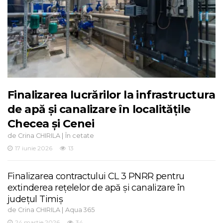
Finalizarea lucrărilor la infrastructura
de apă și canalizare în localitățile
Checea și Cenei
de
|
Crina CHIRILA
În cetate
17 iunie 2026
13
Finalizarea contractului CL 3 PNRR pentru
extinderea rețelelor de apă și canalizare în
județul Timiș
de
|
Crina CHIRILA
Aqua 365
24 martie 2026
34