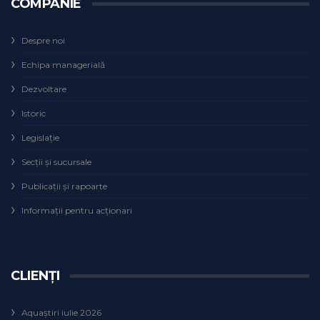
COMPANIE
Despre noi
Echipa managerială
Dezvoltare
Istoric
Legislaţie
Secţii şi sucursale
Publicații și rapoarte
Informații pentru acționari
CLIENȚI
Aquaștiri iulie 2026