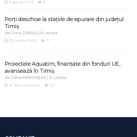
8 aprilie 2026
11
Porți deschise la stațiile de epurare din județul
Timiș
de
|
Crina CHIRILA
În cetate
23 martie 2026
17
Proiectele Aquatim, finanțate din fonduri UE,
avansează în Timiș
de
|
Oana MĂRGINEAN
În cetate
18 februarie 2026
22