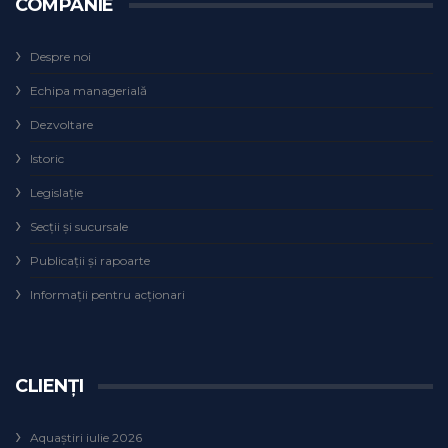
COMPANIE
Despre noi
Echipa managerială
Dezvoltare
Istoric
Legislaţie
Secţii şi sucursale
Publicații și rapoarte
Informații pentru acționari
CLIENȚI
Aquaștiri iulie 2026