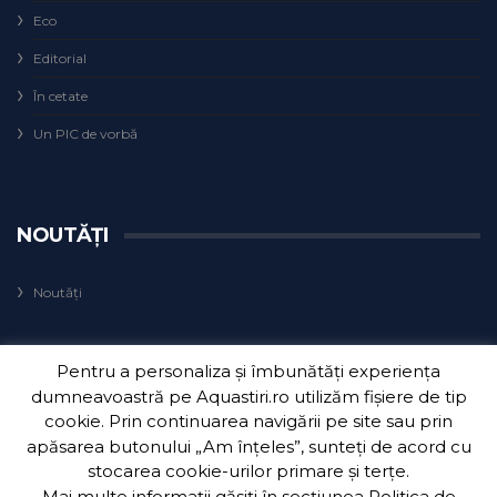
Eco
Editorial
În cetate
Un PIC de vorbă
NOUTĂȚI
Noutăți
Pentru a personaliza și îmbunătăți experiența
dumneavoastră pe Aquastiri.ro utilizăm fișiere de tip
cookie. Prin continuarea navigării pe site sau prin
apăsarea butonului „Am înțeles”, sunteți de acord cu
Copyright 2018
Aquatim S.A.
| Dezvoltat de
3Waves Net
.
stocarea cookie-urilor primare și terțe.
Mai multe informații găsiți în secțiunea
Politica de