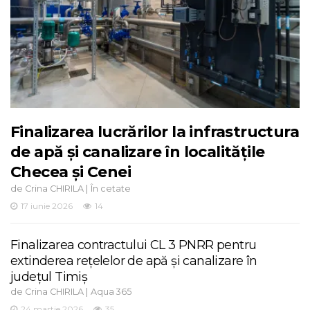
Finalizarea lucrărilor la infrastructura
de apă și canalizare în localitățile
Checea și Cenei
de
|
Crina CHIRILA
În cetate
17 iunie 2026
14
Finalizarea contractului CL 3 PNRR pentru
extinderea rețelelor de apă și canalizare în
județul Timiș
de
|
Crina CHIRILA
Aqua 365
24 martie 2026
35