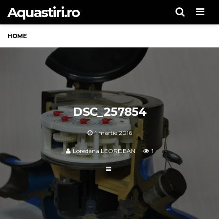
Aquastiri.ro
Men
HOME
DSC_257854
1 martie 2016
Loredana LEORDEAN
1