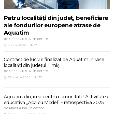
Patru localități din județ, beneficiare
ale fondurilor europene atrase de
Aquatim
de
|
Crina CHIRILA
În cetate
4 iunie 2026
17
Contract de lucrări finalizat de Aquatim în șase
localități din județul Timiș
de
|
Crina CHIRILA
În cetate
23 martie 2026
35
Aquatim din, în și pentru comunitate! Activitatea
educativă „Apă cu Model” – retrospectiva 2025
de
|
Maier Alina
În cetate