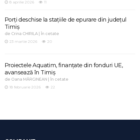
8 aprilie 2026
11
Porți deschise la stațiile de epurare din județul
Timiș
de
|
Crina CHIRILA
În cetate
23 martie 2026
20
Proiectele Aquatim, finanțate din fonduri UE,
avansează în Timiș
de
|
Oana MĂRGINEAN
În cetate
18 februarie 2026
22