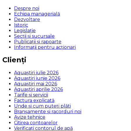
Despre noi
Echipa managerială
Dezvoltare
Istoric
Legislaţie
Secţii şi sucursale
Publicații și rapoarte
Informații pentru acționari
Clienți
Aquaștiri iulie 2026
Aquaștiri iunie 2026
Aquaștiri mai 2026
Aquaștiri aprilie 2026
Tarife și servicii
Factura explicată
Unde și cum puteţi plăti
Branșamente și racorduri noi
Avize tehnice
Citirea contoarelor
Verificaţi contorul de apă