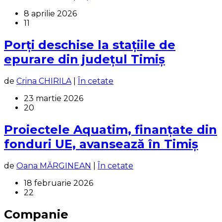
8 aprilie 2026
11
Porți deschise la stațiile de
epurare din județul Timiș
de
Crina CHIRILA
|
În cetate
23 martie 2026
20
Proiectele Aquatim, finanțate din
fonduri UE, avansează în Timiș
de
Oana MĂRGINEAN
|
În cetate
18 februarie 2026
22
Companie