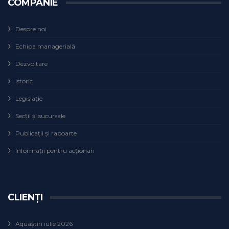
COMPANIE
Despre noi
Echipa managerială
Dezvoltare
Istoric
Legislaţie
Secţii şi sucursale
Publicații și rapoarte
Informații pentru acționari
CLIENȚI
Aquaștiri iulie 2026