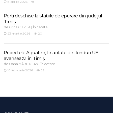
8 aprilie 2026
11
Porți deschise la stațiile de epurare din județul
Timiș
de
|
Crina CHIRILA
În cetate
23 martie 2026
20
Proiectele Aquatim, finanțate din fonduri UE,
avansează în Timiș
de
|
Oana MĂRGINEAN
În cetate
18 februarie 2026
22