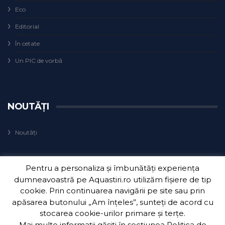
Eco
Editorial
În cetate
Un PIC de vorbă
NOUTĂȚI
Noutăți
Pentru a personaliza și îmbunătăți experiența
dumneavoastră pe Aquastiri.ro utilizăm fișiere de tip
cookie. Prin continuarea navigării pe site sau prin
apăsarea butonului „Am înțeles”, sunteți de acord cu
Copyright 2018
Aquatim S.A.
| Dezvoltat de
3Waves Net
.
stocarea cookie-urilor primare și terțe.
Mai multe informații găsiți în secțiunea
Politica de