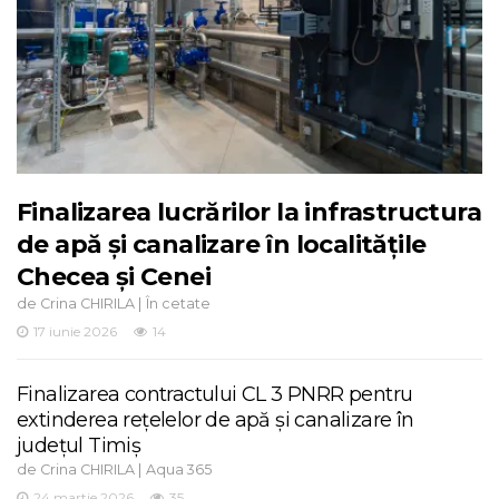
Finalizarea lucrărilor la infrastructura
de apă și canalizare în localitățile
Checea și Cenei
de
|
Crina CHIRILA
În cetate
17 iunie 2026
14
Finalizarea contractului CL 3 PNRR pentru
extinderea rețelelor de apă și canalizare în
județul Timiș
de
|
Crina CHIRILA
Aqua 365
24 martie 2026
35