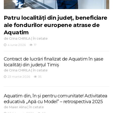
Patru localități din județ, beneficiare
ale fondurilor europene atrase de
Aquatim
de
|
Crina CHIRILA
În cetate
4 iunie 2026
17
Contract de lucrări finalizat de Aquatim în șase
localități din județul Timiș
de
|
Crina CHIRILA
În cetate
23 martie 2026
35
Aquatim din, în și pentru comunitate! Activitatea
educativă „Apă cu Model” – retrospectiva 2025
de
|
Maier Alina
În cetate