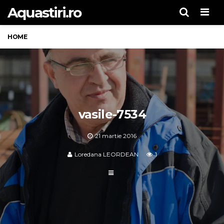
Aquastiri.ro
Men
HOME
vasile-7534
21 martie 2016
Loredana LEORDEAN
1