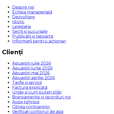
Despre noi
Echipa managerială
Dezvoltare
Istoric
Legislaţie
Secţii şi sucursale
Publicații și rapoarte
Informații pentru acționari
Clienți
Aquaștiri iulie 2026
Aquaștiri iunie 2026
Aquaștiri mai 2026
Aquaștiri aprilie 2026
Tarife și servicii
Factura explicată
Unde și cum puteţi plăti
Branșamente și racorduri noi
Avize tehnice
Citirea contoarelor
Verificaţi contorul de apă