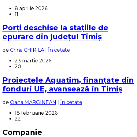
8 aprilie 2026
11
Porți deschise la stațiile de
epurare din județul Timiș
de
Crina CHIRILA
|
În cetate
23 martie 2026
20
Proiectele Aquatim, finanțate din
fonduri UE, avansează în Timiș
de
Oana MĂRGINEAN
|
În cetate
18 februarie 2026
22
Companie