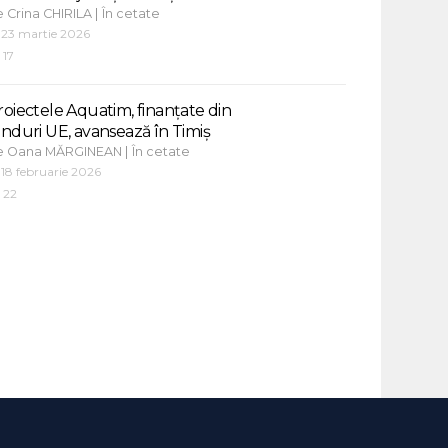
e
|
Crina CHIRILA
În cetate
23 martie 2026
17
roiectele Aquatim, finanțate din
onduri UE, avansează în Timiș
e
|
Oana MĂRGINEAN
În cetate
18 februarie 2026
22