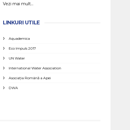
Vezi mai mult...
LINKURI UTILE
Aquademica
Eco Impuls 2017
UN Water
International Water Association
Asociaţia Română a Apei
DWA