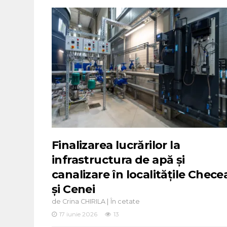
Finalizarea lucrărilor la
infrastructura de apă și
canalizare în localitățile Chece
și Cenei
de
|
Crina CHIRILA
În cetate
17 iunie 2026
13