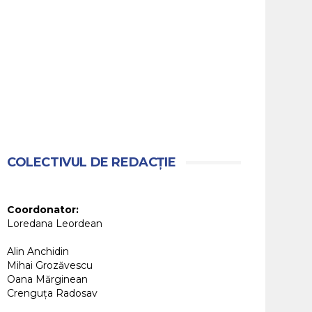
COLECTIVUL DE REDACȚIE
Coordonator:
Loredana Leordean
Alin Anchidin
Mihai Grozăvescu
Oana Mărginean
Crenguța Radosav