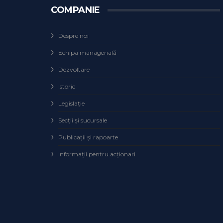
COMPANIE
Despre noi
Echipa managerială
Dezvoltare
Istoric
Legislaţie
Secţii şi sucursale
Publicații și rapoarte
Informații pentru acționari