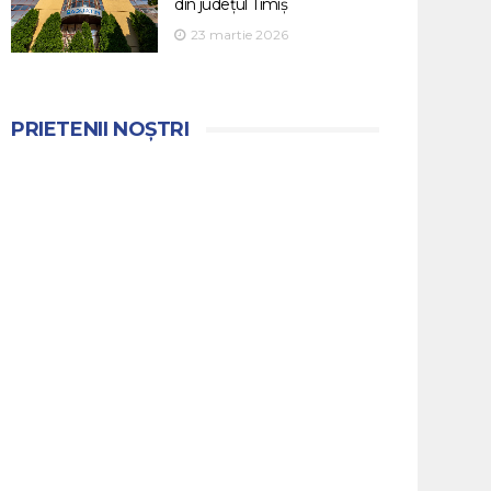
din județul Timiș
23 martie 2026
PRIETENII NOȘTRI