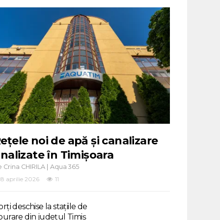
ețele noi de apă și canalizare
inalizate în Timișoara
e
|
Crina CHIRILA
Aqua 365
8 aprilie 2026
11
rți deschise la stațiile de
purare din județul Timiș