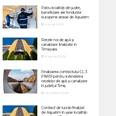
Patru localități din județ,
beneficiare ale fondurilor
europene atrase de Aquatim
4 iunie 2026
Rețele noi de apă și
canalizare finalizate în
Timișoara
8 aprilie 2026
Finalizarea contractului CL 3
PNRR pentru extinderea
rețelelor de apă și canalizare
în județul Timiș
24 martie 2026
Contract de lucrări finalizat
de Aquatim în șase localități