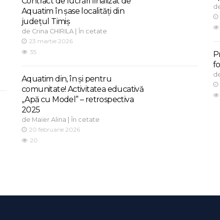
Contract de lucrări finalizat de
d
Aquatim în șase localități din
județul Timiș
de
|
Crina CHIRILA
În cetate
23 martie 2026
35
P
f
d
Aquatim din, în și pentru
comunitate! Activitatea educativă
„Apă cu Model” – retrospectiva
2025
de
|
Maier Alina
În cetate
20 februarie 2026
20