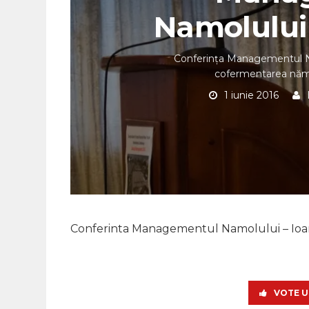
Namolului
Conferința Managementul N
cofermentarea nămo
1 iunie 2016
Conferinta Managementul Namolului – Io
VOTE U