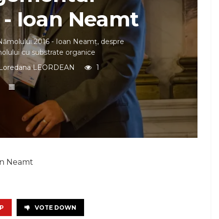
 - Ioan Neamt
ămolului 2016 - Ioan Neamț, despre
lului cu substrate organice
Loredana LEORDEAN
1
an Neamt
P
VOTE DOWN