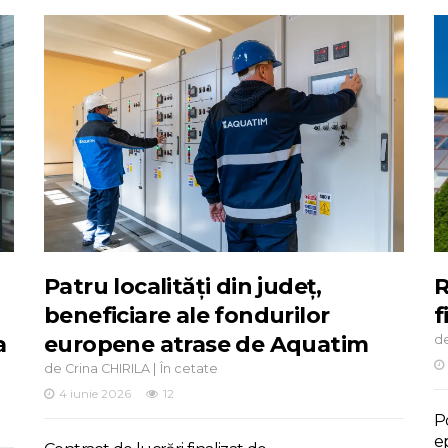
Patru localități din județ,
R
beneficiare ale fondurilor
f
a
europene atrase de Aquatim
d
de
|
Crina CHIRILA
În cetate
4 iunie 2026
12
Po
e