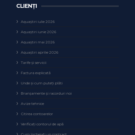
CLIENȚI
Aquaștiri iulie 2026
Aquaștiri iunie 2026
Aquaștiri mai 2026
Aquaștiri aprilie 2026
Tarife și servicii
Factura explicată
Unde și cum puteţi plăti
Branșamente și racorduri noi
Avize tehnice
Citirea contoarelor
Verificaţi contorul de apă
Cum încheiaţi un contract