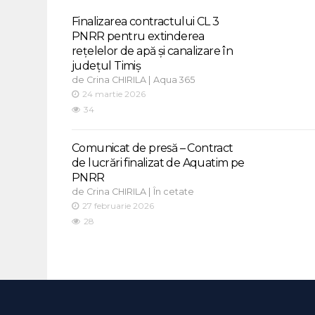
Finalizarea contractului CL 3
PNRR pentru extinderea
rețelelor de apă și canalizare în
județul Timiș
de
|
Crina CHIRILA
Aqua 365
24 martie 2026
34
Comunicat de presă – Contract
de lucrări finalizat de Aquatim pe
PNRR
de
|
Crina CHIRILA
În cetate
27 februarie 2026
28