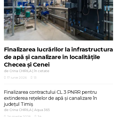
Finalizarea lucrărilor la infrastructura
de apă și canalizare în localitățile
Checea și Cenei
de
|
Crina CHIRILA
În cetate
17 iunie 2026
13
Finalizarea contractului CL 3 PNRR pentru
extinderea rețelelor de apă și canalizare în
județul Timiș
de
|
Crina CHIRILA
Aqua 365
24 martie 2026
34