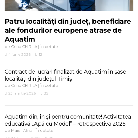
Patru localități din județ, beneficiare
ale fondurilor europene atrase de
Aquatim
de
|
Crina CHIRILA
În cetate
4 iunie 2026
12
Contract de lucrări finalizat de Aquatim în șase
localități din județul Timiș
de
|
Crina CHIRILA
În cetate
23 martie 2026
35
Aquatim din, în și pentru comunitate! Activitatea
educativă „Apă cu Model” – retrospectiva 2025
de
|
Maier Alina
În cetate