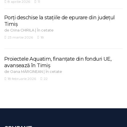
8 aprilie 2026
11
Porți deschise la stațiile de epurare din județul
Timiș
de
|
Crina CHIRILA
În cetate
23 martie 2026
18
Proiectele Aquatim, finanțate din fonduri UE,
avansează în Timiș
de
|
Oana MĂRGINEAN
În cetate
18 februarie 2026
22