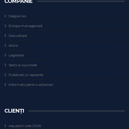
COMPANIE
Despre noi
Echipa managerială
Dezvoltare
Istoric
Legislaţie
Secţii şi sucursale
Publicații și rapoarte
Informații pentru acționari
CLIENȚI
Aquaștiri iulie 2026