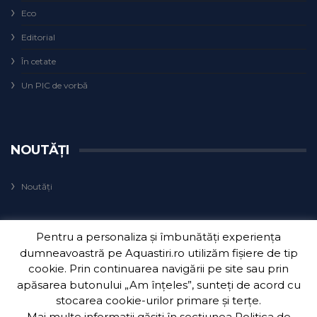
Eco
Editorial
În cetate
Un PIC de vorbă
NOUTĂȚI
Noutăți
Pentru a personaliza și îmbunătăți experiența
dumneavoastră pe Aquastiri.ro utilizăm fișiere de tip
cookie. Prin continuarea navigării pe site sau prin
apăsarea butonului „Am înțeles”, sunteți de acord cu
Copyright 2018
Aquatim S.A.
| Dezvoltat de
3Waves Net
.
stocarea cookie-urilor primare și terțe.
Mai multe informații găsiți în secțiunea
Politica de