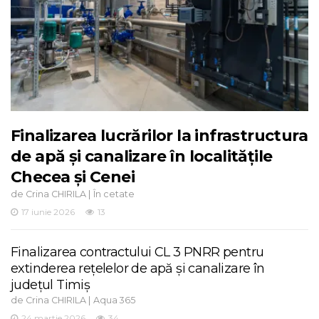
Finalizarea lucrărilor la infrastructura
de apă și canalizare în localitățile
Checea și Cenei
de
|
Crina CHIRILA
În cetate
17 iunie 2026
13
Finalizarea contractului CL 3 PNRR pentru
extinderea rețelelor de apă și canalizare în
județul Timiș
de
|
Crina CHIRILA
Aqua 365
24 martie 2026
34