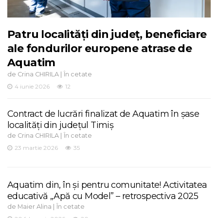
Patru localități din județ, beneficiare
ale fondurilor europene atrase de
Aquatim
de
|
Crina CHIRILA
În cetate
4 iunie 2026
12
Contract de lucrări finalizat de Aquatim în șase
localități din județul Timiș
de
|
Crina CHIRILA
În cetate
23 martie 2026
35
Aquatim din, în și pentru comunitate! Activitatea
educativă „Apă cu Model” – retrospectiva 2025
de
|
Maier Alina
În cetate