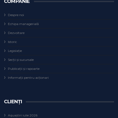
COMPANIE
Despre noi
Echipa managerială
Dezvoltare
Istoric
Legislaţie
Secţii şi sucursale
Publicații și rapoarte
Informații pentru acționari
CLIENȚI
Aquaștiri iulie 2026