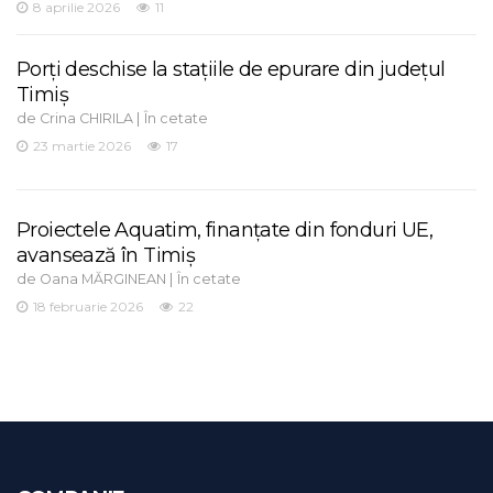
8 aprilie 2026
11
Porți deschise la stațiile de epurare din județul
Timiș
de
|
Crina CHIRILA
În cetate
23 martie 2026
17
Proiectele Aquatim, finanțate din fonduri UE,
avansează în Timiș
de
|
Oana MĂRGINEAN
În cetate
18 februarie 2026
22