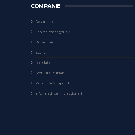
COMPANIE
Despre noi
Echipa managerială
Dezvoltare
Istoric
Legislaţie
Secţii şi sucursale
Publicații și rapoarte
Informații pentru acționari