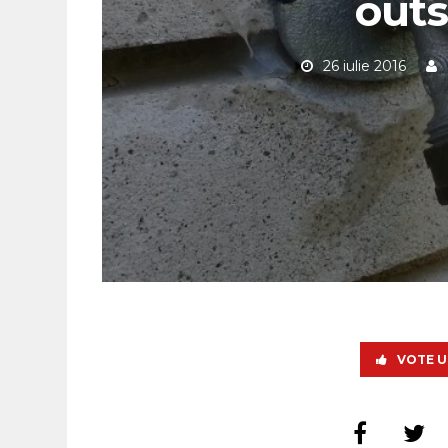
outs
26 iulie 2016
VOTE U