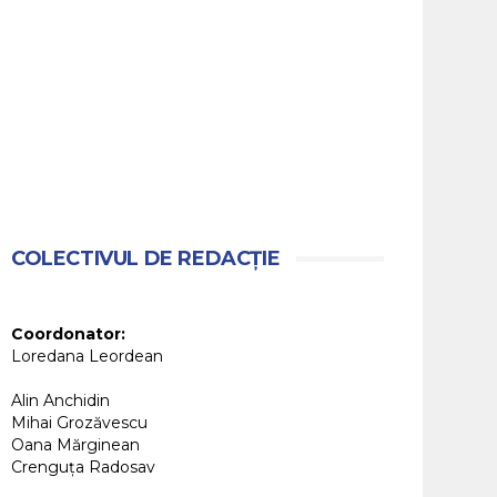
COLECTIVUL DE REDACȚIE
Coordonator:
Loredana Leordean
Alin Anchidin
Mihai Grozăvescu
Oana Mărginean
Crenguța Radosav