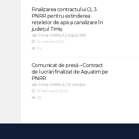
Finalizarea contractului CL 3
PNRR pentru extinderea
rețelelor de apă și canalizare în
județul Timiș
de
|
Crina CHIRILA
Aqua 365
24 martie 2026
34
Comunicat de presă – Contract
de lucrări finalizat de Aquatim pe
PNRR
de
|
Crina CHIRILA
În cetate
27 februarie 2026
28