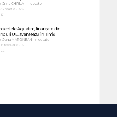
e
|
Crina CHIRILA
În cetate
23 martie 2026
17
roiectele Aquatim, finanțate din
onduri UE, avansează în Timiș
e
|
Oana MĂRGINEAN
În cetate
18 februarie 2026
22