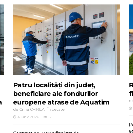
Patru localități din județ,
R
beneficiare ale fondurilor
f
a
europene atrase de Aquatim
d
de
|
Crina CHIRILA
În cetate
4 iunie 2026
12
Po
e