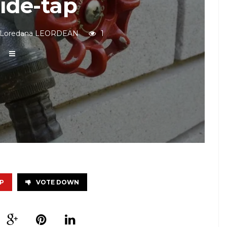
ide-tap
Loredana LEORDEAN
1
P
VOTE DOWN