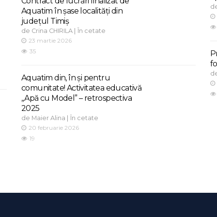
Contract de lucrări finalizat de
d
Aquatim în șase localități din
județul Timiș
de
|
Crina CHIRILA
În cetate
23 martie 2026
35
P
f
d
Aquatim din, în și pentru
comunitate! Activitatea educativă
„Apă cu Model” – retrospectiva
2025
de
|
Maier Alina
În cetate
20 februarie 2026
19