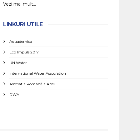
Vezi mai mult...
LINKURI UTILE
Aquademica
Eco Impuls 2017
UN Water
International Water Association
Asociaţia Română a Apei
DWA