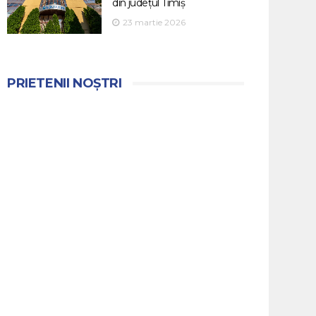
din județul Timiș
23 martie 2026
PRIETENII NOȘTRI