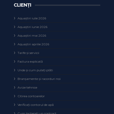
CLIENȚI
Aquaștiri iulie 2026
Aquaștiri iunie 2026
Aquaștiri mai 2026
Aquaștiri aprilie 2026
Tarife și servicii
Factura explicată
Unde și cum puteţi plăti
Branșamente și racorduri noi
Avize tehnice
Citirea contoarelor
Verificaţi contorul de apă
Cum încheiaţi un contract