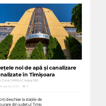
ețele noi de apă și canalizare
inalizate în Timișoara
e
|
Crina CHIRILA
Aqua 365
8 aprilie 2026
11
rți deschise la stațiile de
purare din județul Timiș