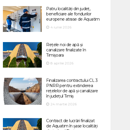
Patru localități din județ,
beneficiare ale fondurilor
europene atrase de Aquatim
4 iunie 2026
Rețele noi de apă și
canalizare finalizate în
Timișoara
8 aprilie 2026
Finalizarea contractului CL 3
PNRR pentru extinderea
rețelelor de apă și canalizare
în județul Timiș
24 martie 2026
Contract de lucrări finalizat
de Aquatim în șase localități