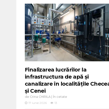
Finalizarea lucrărilor la
infrastructura de apă și
canalizare în localitățile Chece
și Cenei
de
|
Crina CHIRILA
În cetate
17 iunie 2026
13