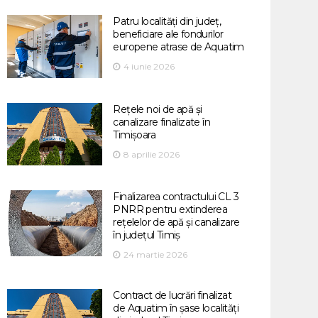
Patru localități din județ,
beneficiare ale fondurilor
europene atrase de Aquatim
4 iunie 2026
Rețele noi de apă și
canalizare finalizate în
Timișoara
8 aprilie 2026
Finalizarea contractului CL 3
PNRR pentru extinderea
rețelelor de apă și canalizare
în județul Timiș
24 martie 2026
Contract de lucrări finalizat
de Aquatim în șase localități