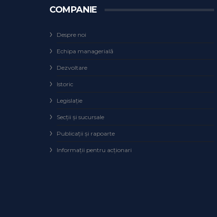
COMPANIE
Despre noi
Echipa managerială
Dezvoltare
Istoric
Legislaţie
Secţii şi sucursale
Publicații și rapoarte
Informații pentru acționari