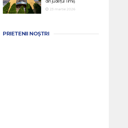
din județul Timiș
23 martie 2026
PRIETENII NOȘTRI