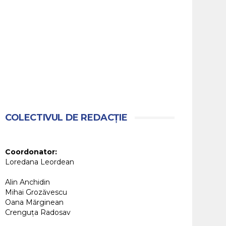
COLECTIVUL DE REDACȚIE
Coordonator:
Loredana Leordean
Alin Anchidin
Mihai Grozăvescu
Oana Mărginean
Crenguța Radosav