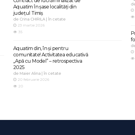
Contract de lucrări finalizat de
d
Aquatim în șase localități din
județul Timiș
de
|
Crina CHIRILA
În cetate
23 martie 2026
35
P
f
d
Aquatim din, în și pentru
comunitate! Activitatea educativă
„Apă cu Model” – retrospectiva
2025
de
|
Maier Alina
În cetate
20 februarie 2026
20