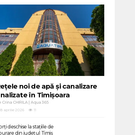
ețele noi de apă și canalizare
inalizate în Timișoara
e
|
Crina CHIRILA
Aqua 365
8 aprilie 2026
11
rți deschise la stațiile de
purare din județul Timiș