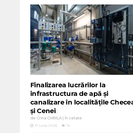
Finalizarea lucrărilor la
infrastructura de apă și
canalizare în localitățile Chece
și Cenei
de
|
Crina CHIRILA
În cetate
17 iunie 2026
14