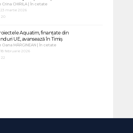
e
|
Crina CHIRILA
În cetate
23 martie 2026
20
roiectele Aquatim, finanțate din
onduri UE, avansează în Timiș
e
|
Oana MĂRGINEAN
În cetate
18 februarie 2026
22