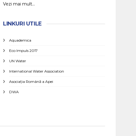
Vezi mai mult...
LINKURI UTILE
Aquademica
Eco Impuls 2017
UN Water
International Water Association
Asociaţia Română a Apei
DWA