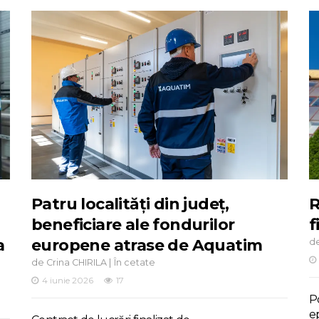
Patru localități din județ,
R
beneficiare ale fondurilor
f
a
europene atrase de Aquatim
d
de
|
Crina CHIRILA
În cetate
4 iunie 2026
17
Po
e