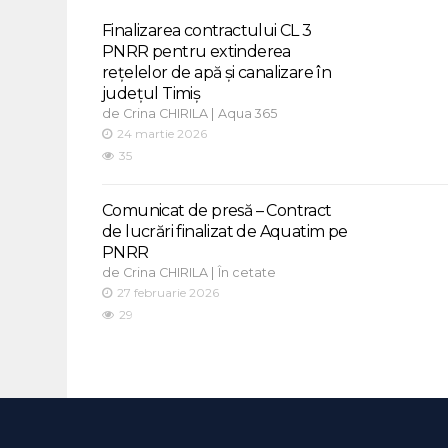
Finalizarea contractului CL 3
PNRR pentru extinderea
rețelelor de apă și canalizare în
județul Timiș
de
|
Crina CHIRILA
Aqua 365
24 martie 2026
35
Comunicat de presă – Contract
de lucrări finalizat de Aquatim pe
PNRR
de
|
Crina CHIRILA
În cetate
27 februarie 2026
29