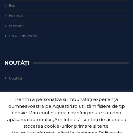
Eco
Editorial
În cetate
Un PIC de vorbă
NOUTĂȚI
Noutăți
Pentru a personaliza și îmbunătăți experiența
dumneavoastră pe Aquastiri.ro utilizăm fișiere de tip
cookie. Prin continuarea navigării pe site sau prin
apăsarea butonului „Am înțeles”, sunteți de acord cu
Copyright 2018
Aquatim S.A.
| Dezvoltat de
3Waves Net
.
stocarea cookie-urilor primare și terțe.
Mai multe informații găsiți în secțiunea
Politica de