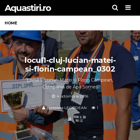
Aquastiri.ro
Men
HOME
locul1-cluj-lucian-matei-
si-florin-campean_0302
Locul 1, Lucian Matei și Florin Câmpean,
Compania de Apă Someș
4 octombrie 2016
Loredana LEORDEAN
1