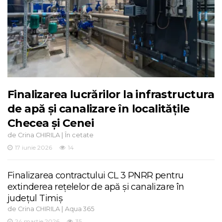
Finalizarea lucrărilor la infrastructura
de apă și canalizare în localitățile
Checea și Cenei
de
|
Crina CHIRILA
În cetate
17 iunie 2026
14
Finalizarea contractului CL 3 PNRR pentru
extinderea rețelelor de apă și canalizare în
județul Timiș
de
|
Crina CHIRILA
Aqua 365
24 martie 2026
35