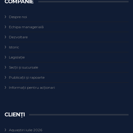
COMPANIE
Despre noi
Echipa managerială
Dezvoltare
Istoric
Legislaţie
Secţii şi sucursale
Publicații și rapoarte
Informații pentru acționari
CLIENȚI
Aquaștiri iulie 2026