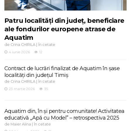
Patru localități din județ, beneficiare
ale fondurilor europene atrase de
Aquatim
de
|
Crina CHIRILA
În cetate
4 iunie 2026
12
Contract de lucrări finalizat de Aquatim în șase
localități din județul Timiș
de
|
Crina CHIRILA
În cetate
23 martie 2026
35
Aquatim din, în și pentru comunitate! Activitatea
educativă „Apă cu Model” – retrospectiva 2025
de
|
Maier Alina
În cetate