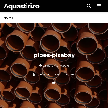
Aquastiri.ro
Men
HOME
pipes-pixabay
28 octombrie 2016
Loredana LEORDEAN
1