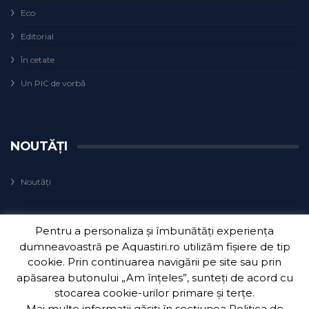
Eco
Editorial
În cetate
Un PIC de vorbă
NOUTĂȚI
Noutăți
Pentru a personaliza și îmbunătăți experiența
dumneavoastră pe Aquastiri.ro utilizăm fișiere de tip
cookie. Prin continuarea navigării pe site sau prin
apăsarea butonului „Am înțeles”, sunteți de acord cu
Copyright 2018
Aquatim S.A.
| Dezvoltat de
3Waves Net
.
stocarea cookie-urilor primare și terțe.
Mai multe informații găsiți în secțiunea
Politica de