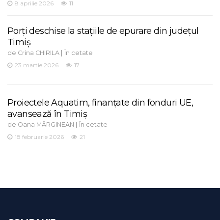
8 aprilie 2026
11
Porți deschise la stațiile de epurare din județul
Timiș
de
|
Crina CHIRILA
În cetate
23 martie 2026
17
Proiectele Aquatim, finanțate din fonduri UE,
avansează în Timiș
de
|
Oana MĂRGINEAN
În cetate
18 februarie 2026
21