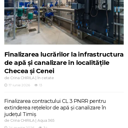
Finalizarea lucrărilor la infrastructura
de apă și canalizare în localitățile
Checea și Cenei
de
|
Crina CHIRILA
În cetate
17 iunie 2026
13
Finalizarea contractului CL 3 PNRR pentru
extinderea rețelelor de apă și canalizare în
județul Timiș
de
|
Crina CHIRILA
Aqua 365
24 martie 2026
34