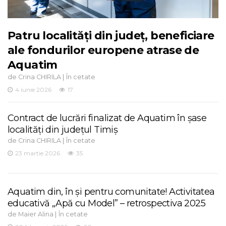
Patru localități din județ, beneficiare
ale fondurilor europene atrase de
Aquatim
de
|
Crina CHIRILA
În cetate
4 iunie 2026
17
Contract de lucrări finalizat de Aquatim în șase
localități din județul Timiș
de
|
Crina CHIRILA
În cetate
23 martie 2026
35
Aquatim din, în și pentru comunitate! Activitatea
educativă „Apă cu Model” – retrospectiva 2025
de
|
Maier Alina
În cetate