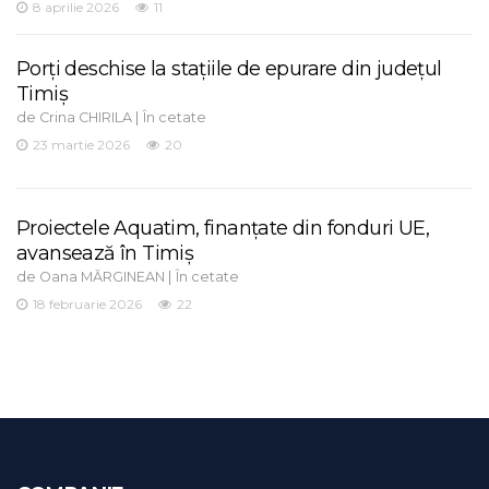
8 aprilie 2026
11
Porți deschise la stațiile de epurare din județul
Timiș
de
|
Crina CHIRILA
În cetate
23 martie 2026
20
Proiectele Aquatim, finanțate din fonduri UE,
avansează în Timiș
de
|
Oana MĂRGINEAN
În cetate
18 februarie 2026
22