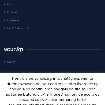
Eco
Editorial
În cetate
Un PIC de vorbă
NOUTĂȚI
Noutăți
Pentru a personaliza și îmbunătăți experiența
dumneavoastră pe Aquastiri.ro utilizăm fișiere de tip
cookie. Prin continuarea navigării pe site sau prin
apăsarea butonului „Am înțeles”, sunteți de acord cu
Copyright 2018
Aquatim S.A.
| Dezvoltat de
3Waves Net
.
stocarea cookie-urilor primare și terțe.
Mai multe informații găsiți în secțiunea
Politica de