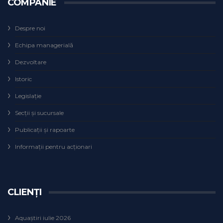
COMPANIE
Despre noi
Echipa managerială
Dezvoltare
Istoric
Legislaţie
Secţii şi sucursale
Publicații și rapoarte
Informații pentru acționari
CLIENȚI
Aquaștiri iulie 2026