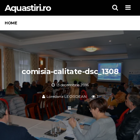
Aquastiri.ro
Men
HOME
comisia-calitate-dsc_1308
13 decembrie 2016
Loredana LEORDEAN
1