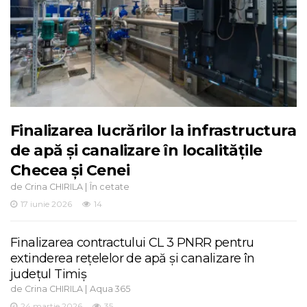
Finalizarea lucrărilor la infrastructura
de apă și canalizare în localitățile
Checea și Cenei
de
|
Crina CHIRILA
În cetate
17 iunie 2026
14
Finalizarea contractului CL 3 PNRR pentru
extinderea rețelelor de apă și canalizare în
județul Timiș
de
|
Crina CHIRILA
Aqua 365
24 martie 2026
35