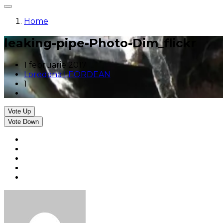
Home
leaking-pipe-Photo-Dim_flickr
1 februarie 2017
Loredana LEORDEAN
1
Vote Up
Vote Down