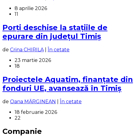
8 aprilie 2026
11
Porți deschise la stațiile de
epurare din județul Timiș
de
Crina CHIRILA
|
În cetate
23 martie 2026
18
Proiectele Aquatim, finanțate din
fonduri UE, avansează în Timiș
de
Oana MĂRGINEAN
|
În cetate
18 februarie 2026
22
Companie