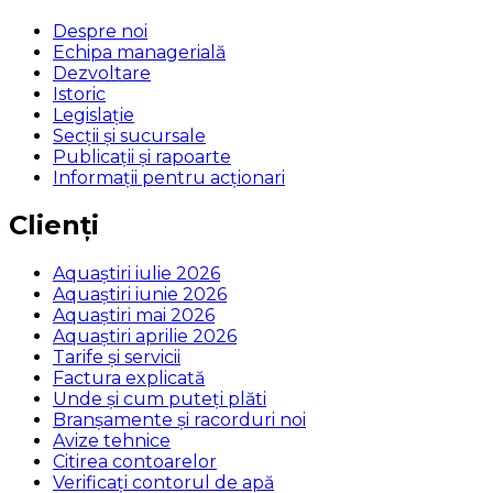
Despre noi
Echipa managerială
Dezvoltare
Istoric
Legislaţie
Secţii şi sucursale
Publicații și rapoarte
Informații pentru acționari
Clienți
Aquaștiri iulie 2026
Aquaștiri iunie 2026
Aquaștiri mai 2026
Aquaștiri aprilie 2026
Tarife și servicii
Factura explicată
Unde și cum puteţi plăti
Branșamente și racorduri noi
Avize tehnice
Citirea contoarelor
Verificaţi contorul de apă