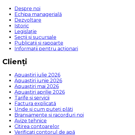
Despre noi
Echipa managerială
Dezvoltare
Istoric
Legislaţie
Secţii şi sucursale
Publicații și rapoarte
Informații pentru acționari
Clienți
Aquaștiri iulie 2026
Aquaștiri iunie 2026
Aquaștiri mai 2026
Aquaștiri aprilie 2026
Tarife și servicii
Factura explicată
Unde și cum puteţi plăti
Branșamente și racorduri noi
Avize tehnice
Citirea contoarelor
Verificaţi contorul de apă