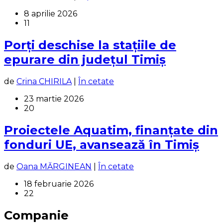
8 aprilie 2026
11
Porți deschise la stațiile de
epurare din județul Timiș
de
Crina CHIRILA
|
În cetate
23 martie 2026
20
Proiectele Aquatim, finanțate din
fonduri UE, avansează în Timiș
de
Oana MĂRGINEAN
|
În cetate
18 februarie 2026
22
Companie