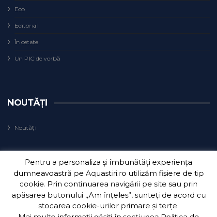
Eco
Editorial
În cetate
Un PIC de vorbă
NOUTĂȚI
Noutăți
Pentru a personaliza și îmbunătăți experiența
dumneavoastră pe Aquastiri.ro utilizăm fișiere de tip
cookie. Prin continuarea navigării pe site sau prin
apăsarea butonului „Am înțeles”, sunteți de acord cu
Copyright 2018
Aquatim S.A.
| Dezvoltat de
3Waves Net
.
stocarea cookie-urilor primare și terțe.
Mai multe informații găsiți în secțiunea
Politica de