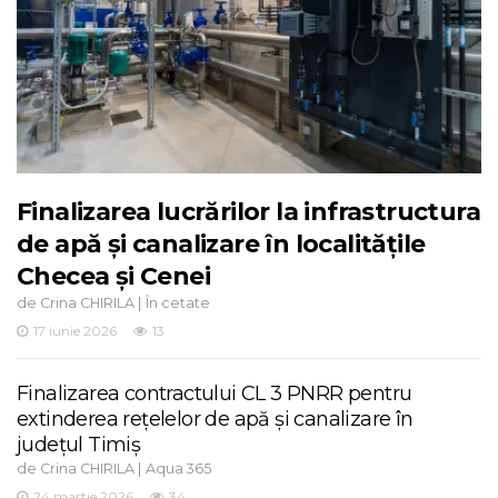
Finalizarea lucrărilor la infrastructura
de apă și canalizare în localitățile
Checea și Cenei
de
|
Crina CHIRILA
În cetate
17 iunie 2026
13
Finalizarea contractului CL 3 PNRR pentru
extinderea rețelelor de apă și canalizare în
județul Timiș
de
|
Crina CHIRILA
Aqua 365
24 martie 2026
34