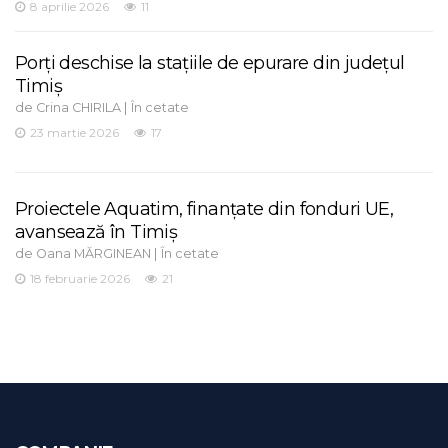
8 aprilie 2026
11
Porți deschise la stațiile de epurare din județul
Timiș
de
|
Crina CHIRILA
În cetate
23 martie 2026
17
Proiectele Aquatim, finanțate din fonduri UE,
avansează în Timiș
de
|
Oana MĂRGINEAN
În cetate
18 februarie 2026
21