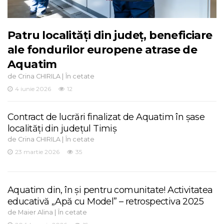
Patru localități din județ, beneficiare
ale fondurilor europene atrase de
Aquatim
de
|
Crina CHIRILA
În cetate
4 iunie 2026
12
Contract de lucrări finalizat de Aquatim în șase
localități din județul Timiș
de
|
Crina CHIRILA
În cetate
23 martie 2026
35
Aquatim din, în și pentru comunitate! Activitatea
educativă „Apă cu Model” – retrospectiva 2025
de
|
Maier Alina
În cetate