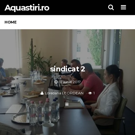
Aquastiri.ro
Men
HOME
sindicat 2
12 iunie 2017
Loredana LEORDEAN
1