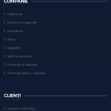
COMPANIE
Despre noi
Echipa managerială
Dezvoltare
Istoric
Legislaţie
Secţii şi sucursale
Publicații și rapoarte
Informații pentru acționari
CLIENȚI
Aquaștiri iulie 2026