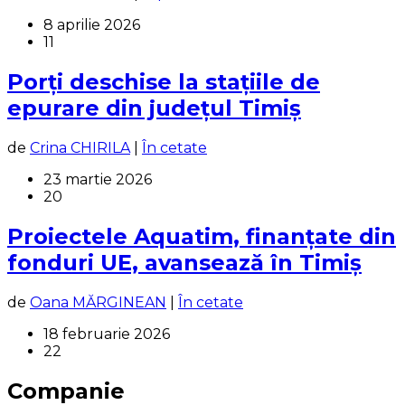
8 aprilie 2026
11
Porți deschise la stațiile de
epurare din județul Timiș
de
Crina CHIRILA
|
În cetate
23 martie 2026
20
Proiectele Aquatim, finanțate din
fonduri UE, avansează în Timiș
de
Oana MĂRGINEAN
|
În cetate
18 februarie 2026
22
Companie