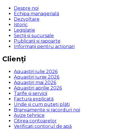
Despre noi
Echipa managerială
Dezvoltare
Istoric
Legislaţie
Secţii şi sucursale
Publicații și rapoarte
Informații pentru acționari
Clienți
Aquaștiri iulie 2026
Aquaștiri iunie 2026
Aquaștiri mai 2026
Aquaștiri aprilie 2026
Tarife și servicii
Factura explicată
Unde și cum puteţi plăti
Branșamente și racorduri noi
Avize tehnice
Citirea contoarelor
Verificaţi contorul de apă