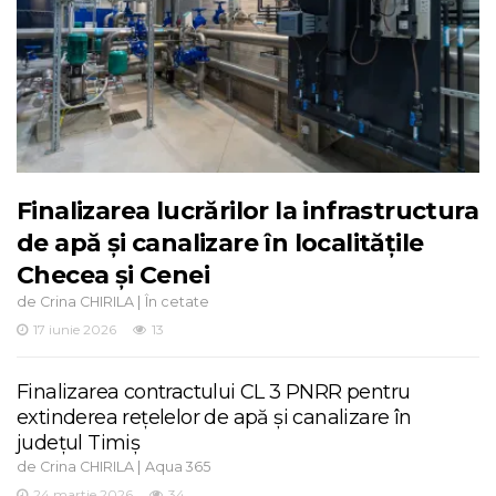
Finalizarea lucrărilor la infrastructura
de apă și canalizare în localitățile
Checea și Cenei
de
|
Crina CHIRILA
În cetate
17 iunie 2026
13
Finalizarea contractului CL 3 PNRR pentru
extinderea rețelelor de apă și canalizare în
județul Timiș
de
|
Crina CHIRILA
Aqua 365
24 martie 2026
34