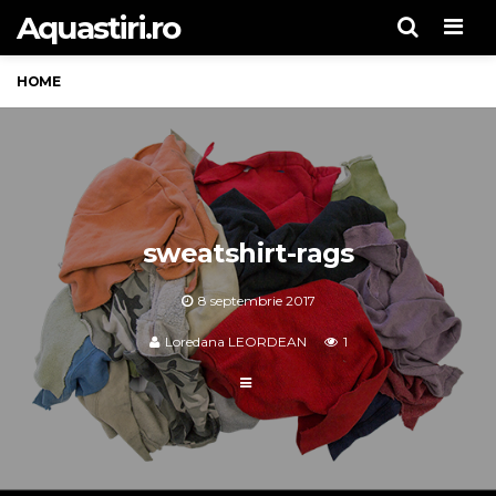
Aquastiri.ro
Men
HOME
sweatshirt-rags
8 septembrie 2017
Loredana LEORDEAN
1