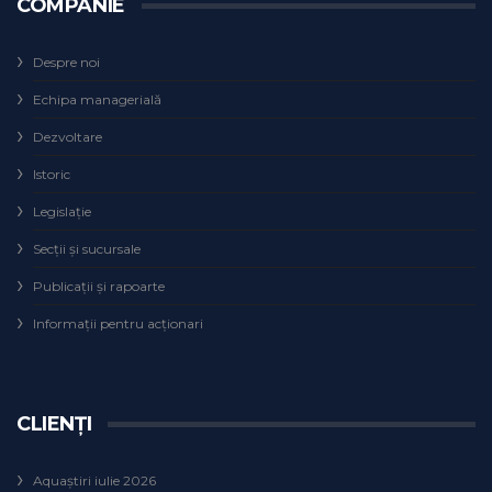
COMPANIE
Despre noi
Echipa managerială
Dezvoltare
Istoric
Legislaţie
Secţii şi sucursale
Publicații și rapoarte
Informații pentru acționari
CLIENȚI
Aquaștiri iulie 2026