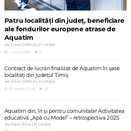
Patru localități din județ, beneficiare
ale fondurilor europene atrase de
Aquatim
de
|
Crina CHIRILA
În cetate
4 iunie 2026
12
Contract de lucrări finalizat de Aquatim în șase
localități din județul Timiș
de
|
Crina CHIRILA
În cetate
23 martie 2026
35
Aquatim din, în și pentru comunitate! Activitatea
educativă „Apă cu Model” – retrospectiva 2025
de
|
Maier Alina
În cetate