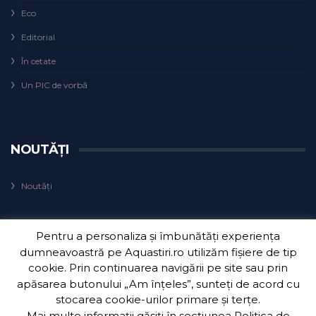
Eco
Editorial
În cetate
Un PIC de vorbă
NOUTĂȚI
Noutăți
Pentru a personaliza și îmbunătăți experiența
dumneavoastră pe Aquastiri.ro utilizăm fișiere de tip
cookie. Prin continuarea navigării pe site sau prin
apăsarea butonului „Am înțeles”, sunteți de acord cu
Copyright 2018
Aquatim S.A.
| Dezvoltat de
3Waves Net
.
stocarea cookie-urilor primare și terțe.
Mai multe informații găsiți în secțiunea
Politica de