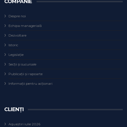
COMPANIE
Despre noi
Echipa managerială
Dezvoltare
Istoric
Legislaţie
Secţii şi sucursale
Publicații și rapoarte
Informații pentru acționari
CLIENȚI
Aquaștiri iulie 2026