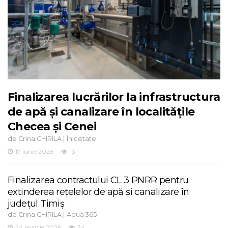
Finalizarea lucrărilor la infrastructura
de apă și canalizare în localitățile
Checea și Cenei
de
|
Crina CHIRILA
În cetate
17 iunie 2026
13
Finalizarea contractului CL 3 PNRR pentru
extinderea rețelelor de apă și canalizare în
județul Timiș
de
|
Crina CHIRILA
Aqua 365
24 martie 2026
34