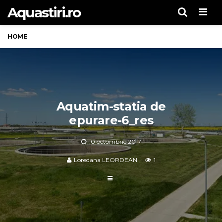
Aquastiri.ro
Men
HOME
Aquatim-statia de
epurare-6_res
10 octombrie 2017
Loredana LEORDEAN
1