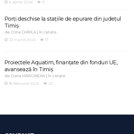
8 aprilie 2026
11
Porți deschise la stațiile de epurare din județul
Timiș
de
|
Crina CHIRILA
În cetate
23 martie 2026
17
Proiectele Aquatim, finanțate din fonduri UE,
avansează în Timiș
de
|
Oana MĂRGINEAN
În cetate
18 februarie 2026
22