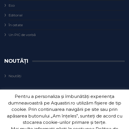
Eco
Editorial
În cetate
Un PIC de vorbă
NOUTĂȚI
Noutăți
Pentru a personaliza și îmbunătăți experiența
dumneavoastră pe Aquastiri.ro utilizăm fișiere de tip
cookie. Prin continuarea navigării pe site sau prin
apăsarea butonului „Am înțeles”, sunteți de acord cu
Copyright 2018
Aquatim S.A.
| Dezvoltat de
3Waves Net
.
stocarea cookie-urilor primare și terțe.
Mai multe informații găsiți în secțiunea
Politica de