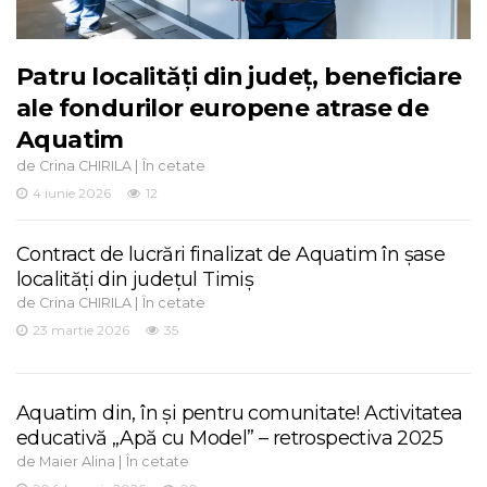
Patru localități din județ, beneficiare
ale fondurilor europene atrase de
Aquatim
de
|
Crina CHIRILA
În cetate
4 iunie 2026
12
Contract de lucrări finalizat de Aquatim în șase
localități din județul Timiș
de
|
Crina CHIRILA
În cetate
23 martie 2026
35
Aquatim din, în și pentru comunitate! Activitatea
educativă „Apă cu Model” – retrospectiva 2025
de
|
Maier Alina
În cetate