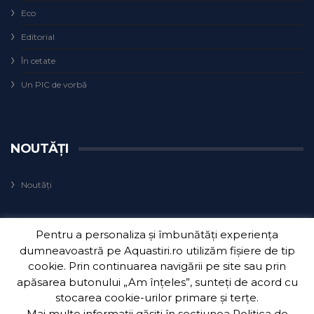
Eco
Editorial
În cetate
Un PIC de vorbă
NOUTĂȚI
Noutăți
Pentru a personaliza și îmbunătăți experiența
dumneavoastră pe Aquastiri.ro utilizăm fișiere de tip
cookie. Prin continuarea navigării pe site sau prin
apăsarea butonului „Am înțeles”, sunteți de acord cu
Copyright 2018
Aquatim S.A.
| Dezvoltat de
3Waves Net
.
stocarea cookie-urilor primare și terțe.
Mai multe informații găsiți în secțiunea
Politica de