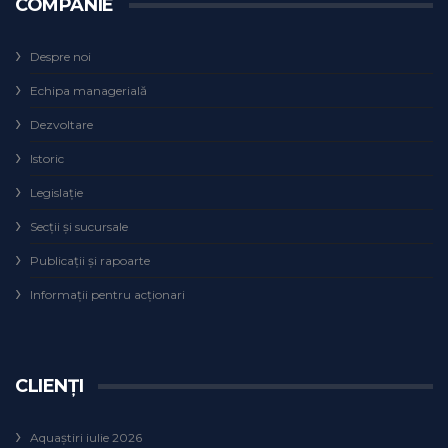
COMPANIE
Despre noi
Echipa managerială
Dezvoltare
Istoric
Legislaţie
Secţii şi sucursale
Publicații și rapoarte
Informații pentru acționari
CLIENȚI
Aquaștiri iulie 2026