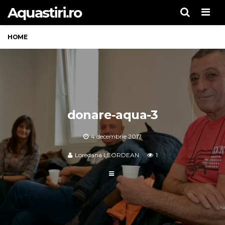
Aquastiri.ro
Men
HOME
donare-aqua-3
4 decembrie 2017
Loredana LEORDEAN
1