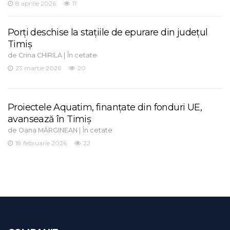
8 aprilie 2026
11
Porți deschise la stațiile de epurare din județul
Timiș
de
|
Crina CHIRILA
În cetate
23 martie 2026
20
Proiectele Aquatim, finanțate din fonduri UE,
avansează în Timiș
de
|
Oana MĂRGINEAN
În cetate
18 februarie 2026
22