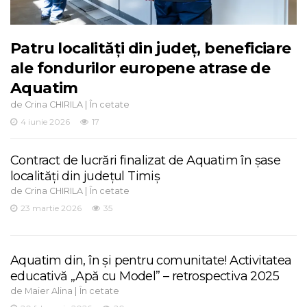
Patru localități din județ, beneficiare
ale fondurilor europene atrase de
Aquatim
de
|
Crina CHIRILA
În cetate
4 iunie 2026
17
Contract de lucrări finalizat de Aquatim în șase
localități din județul Timiș
de
|
Crina CHIRILA
În cetate
23 martie 2026
35
Aquatim din, în și pentru comunitate! Activitatea
educativă „Apă cu Model” – retrospectiva 2025
de
|
Maier Alina
În cetate