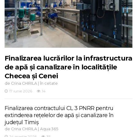
Finalizarea lucrărilor la infrastructura
de apă și canalizare în localitățile
Checea și Cenei
de
|
Crina CHIRILA
În cetate
17 iunie 2026
14
Finalizarea contractului CL 3 PNRR pentru
extinderea rețelelor de apă și canalizare în
județul Timiș
de
|
Crina CHIRILA
Aqua 365
24 martie 2026
35