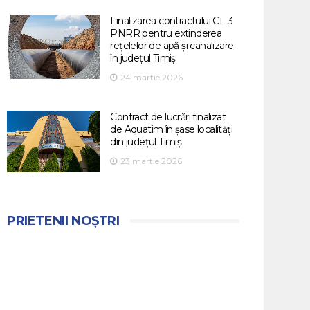
Finalizarea contractului CL 3
PNRR pentru extinderea
rețelelor de apă și canalizare
în județul Timiș
24 martie 2026
Contract de lucrări finalizat
de Aquatim în șase localități
din județul Timiș
23 martie 2026
PRIETENII NOȘTRI