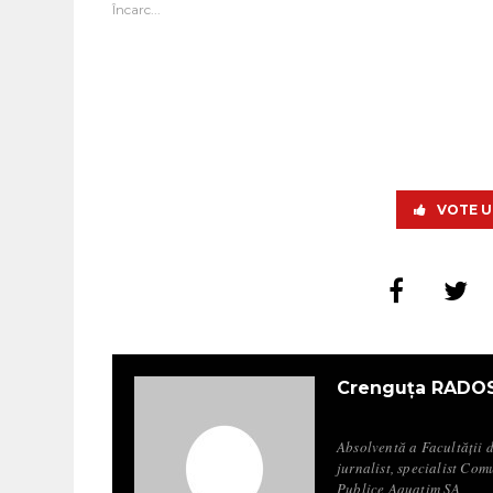
Încarc...
VOTE U
Crenguța RADO
Absolventă a Facultății 
jurnalist, specialist Com
Publice Aquatim SA