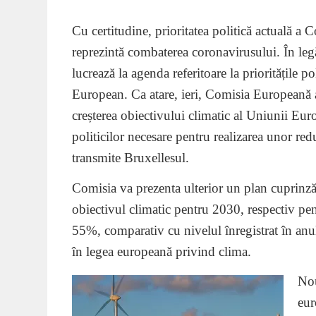
Cu certitudine, prioritatea politică actuală a
reprezintă combaterea coronavirusului. În legăt
lucrează la agenda referitoare la prioritățile
European. Ca atare, ieri, Comisia Europeană a 
creșterea obiectivului climatic al Uniunii Eu
politicilor necesare pentru realizarea unor red
transmite Bruxellesul.
Comisia va prezenta ulterior un plan cuprinză
obiectivul climatic pentru 2030, respectiv pen
55%, comparativ cu nivelul înregistrat în an
în legea europeană privind clima.
Nou
eur