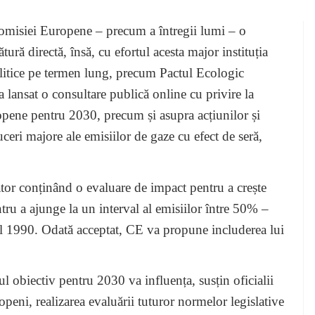
 Comisiei Europene – precum a întregii lumi – o
ură directă, însă, cu efortul acesta major instituția
 politice pe termen lung, precum Pactul Ecologic
lansat o consultare publică online cu privire la
ropene pentru 2030, precum și asupra acțiunilor și
uceri majore ale emisiilor de gaze cu efect de seră,
tor conținând o evaluare de impact pentru a crește
tru a ajunge la un interval al emisiilor între 50% –
ul 1990. Odată acceptat, CE va propune includerea lui
l obiectiv pentru 2030 va influența, susțin oficialii
openi, realizarea evaluării tuturor normelor legislative