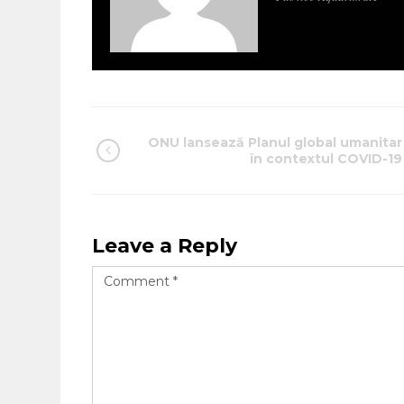
ONU lansează Planul global umanitar
în contextul COVID-19
Leave a Reply