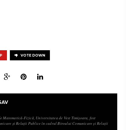
P
VOTE DOWN
SAV
de Matematică-Fizică, Universitatea de Vest Timișoara, fost
unicare și Relații Publice în cadrul Biroului Comunicare și Relații