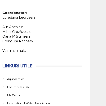
Coordonator:
Loredana Leordean
Alin Anchidin
Mihai Grozăvescu
Oana Mărginean
Crenguța Radosav
Vezi mai mult...
LINKURI UTILE
Aquademica
Eco Impuls 2017
UN Water
International Water Association