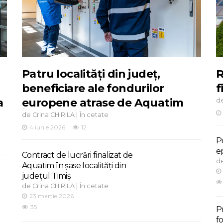
Patru localități din județ,
R
beneficiare ale fondurilor
f
a
europene atrase de Aquatim
d
de
|
Crina CHIRILA
În cetate
4 iunie 2026
12
Po
e
Contract de lucrări finalizat de
d
Aquatim în șase localități din
județul Timiș
de
|
Crina CHIRILA
În cetate
23 martie 2026
35
P
f