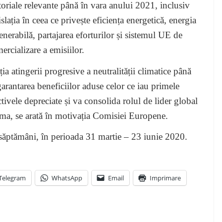
toriale relevante până în vara anului 2021, inclusiv
islația în ceea ce privește eficiența energetică, energia
enerabilă, partajarea eforturilor și sistemul UE de
ercializare a emisiilor.
a atingerii progresive a neutralității climatice până
garantarea beneficiilor aduse celor ce iau primele
tivele depreciate și va consolida rolul de lider global
lima, se arată în motivația Comisiei Europene.
 săptămâni, în perioada 31 martie – 23 iunie 2020.
Telegram
WhatsApp
Email
Imprimare