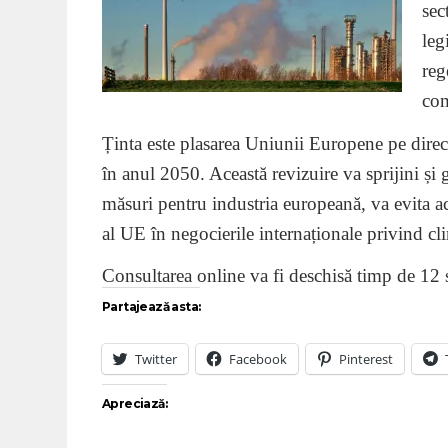
sec
leg
reg
com
Ținta este plasarea Uniunii Europene pe direcți
în anul 2050. Această revizuire va sprijini și 
măsuri pentru industria europeană, va evita ac
al UE în negocierile internaționale privind c
Consultarea online va fi deschisă timp de 12
Partajează asta:
Twitter
Facebook
Pinterest
Apreciază: