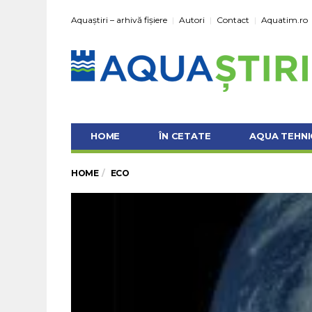
Aquaștiri – arhivă fișiere
Autori
Contact
Aquatim.ro
HOME
ÎN CETATE
AQUA TEHNI
HOME
ECO