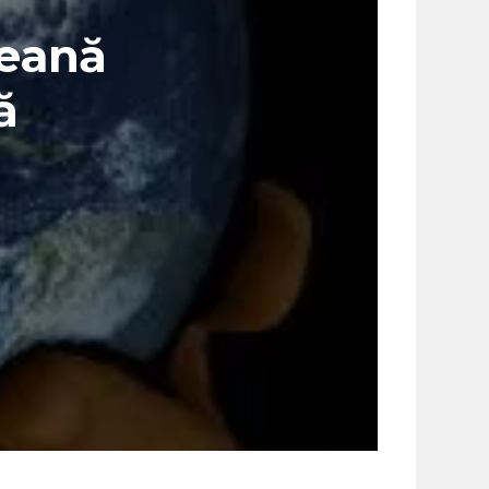
peană
ă