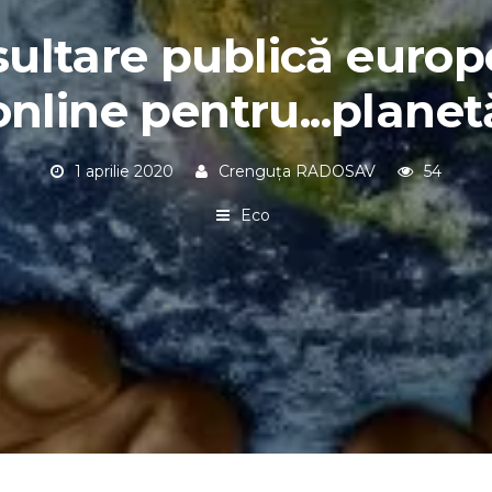
ultare publică euro
online pentru...planet
1 aprilie 2020
Crenguța RADOSAV
54
Eco