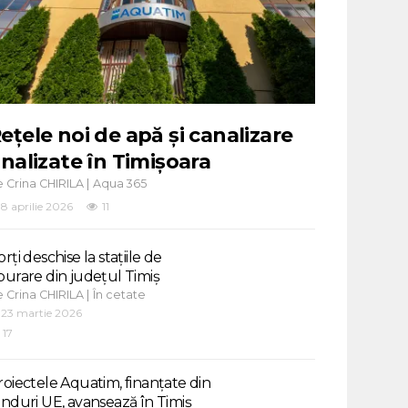
ețele noi de apă și canalizare
inalizate în Timișoara
e
|
Crina CHIRILA
Aqua 365
8 aprilie 2026
11
rți deschise la stațiile de
purare din județul Timiș
e
|
Crina CHIRILA
În cetate
23 martie 2026
17
roiectele Aquatim, finanțate din
onduri UE, avansează în Timiș