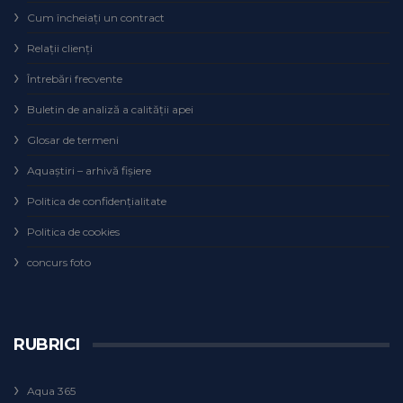
Cum încheiaţi un contract
Relaţii clienţi
Întrebări frecvente
Buletin de analiză a calităţii apei
Glosar de termeni
Aquaștiri – arhivă fișiere
Politica de confidențialitate
Politica de cookies
concurs foto
RUBRICI
Aqua 365