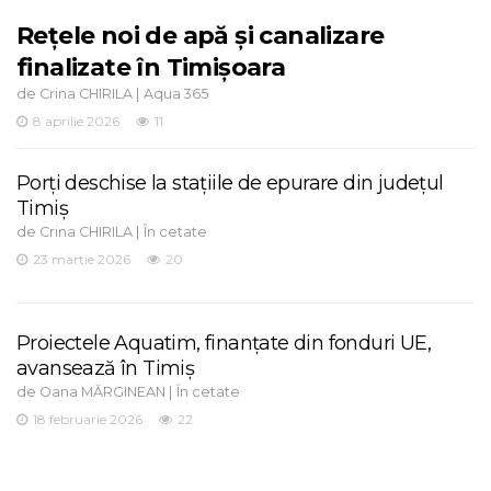
Rețele noi de apă și canalizare
finalizate în Timișoara
de
|
Crina CHIRILA
Aqua 365
8 aprilie 2026
11
Porți deschise la stațiile de epurare din județul
Timiș
de
|
Crina CHIRILA
În cetate
23 martie 2026
20
Proiectele Aquatim, finanțate din fonduri UE,
avansează în Timiș
de
|
Oana MĂRGINEAN
În cetate
18 februarie 2026
22