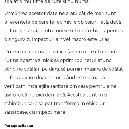
spălat o mulțime de rufe și nu numai.
Urmărirea acestor date ne arată cât de mari sunt
diferențele pe care le fac micile obiceiuri. Iată, dacă
rutina fiecăruia dintre noi se schimbă chiar și pentru
o singură zi, impactul la nivel macro este uriaș.
Putem economisi apa dacă facem mici schimbări în
rutina noastră zilnică: să oprim robinetul atunci
când ne spălăm pe dinți, să pornim mașina de spălat
rufe sau vase doar atunci când este plină, să
verificăm instalațiile sanitare din casă pentru a ne
asigura că nu pierdem apă. Acestea sunt mici
schimbări care se pot transforma în obiceiuri
sănătoase, cu impact mare.
Partajează asta: