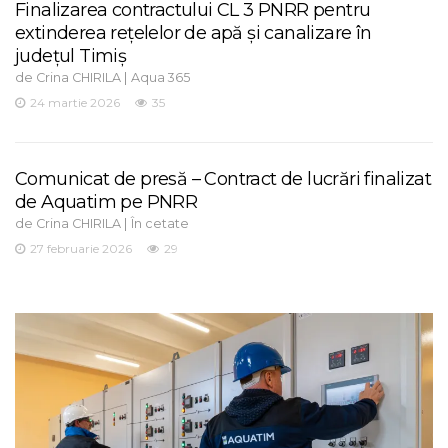
Finalizarea contractului CL 3 PNRR pentru
extinderea rețelelor de apă și canalizare în
județul Timiș
de
|
Crina CHIRILA
Aqua 365
24 martie 2026
35
Comunicat de presă – Contract de lucrări finalizat
de Aquatim pe PNRR
de
|
Crina CHIRILA
În cetate
27 februarie 2026
29