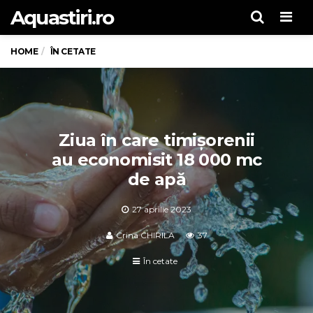
Aquastiri.ro
Men
HOME
ÎN CETATE
Ziua în care timișorenii
au economisit 18 000 mc
de apă
27 aprilie 2023
Crina CHIRILA
37
În cetate