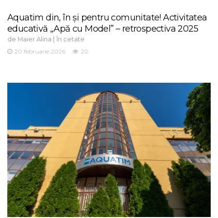
Aquatim din, în și pentru comunitate! Activitatea
educativă „Apă cu Model” – retrospectiva 2025
de
|
Maier Alina
În cetate
20 februarie 2026
20