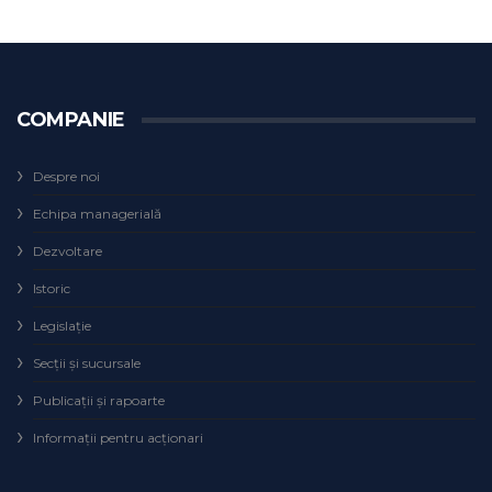
COMPANIE
Despre noi
Echipa managerială
Dezvoltare
Istoric
Legislaţie
Secţii şi sucursale
Publicații și rapoarte
Informații pentru acționari