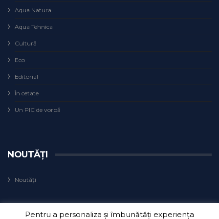
Aqua Natura
Aqua Tehnica
Cultură
Eco
Editorial
În cetate
Un PIC de vorbă
NOUTĂȚI
Noutăți
Pentru a personaliza și îmbunătăți experiența