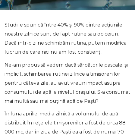
Studiile spun că între 40% și 90% dintre acțiunile
noastre zilnice sunt de fapt rutine sau obiceiuri.
Dacă într-o zi ne schimbăm rutina, putem modifica
lucruri de care nici nu am fost conștienți.
Ne-am propus să vedem dacă sărbătorile pascale, și
implicit, schimbarea rutinei zilnice a timișorenilor
pentru câteva zile, au avut vreun impact asupra
consumului de apă la nivelul orașului. S-a consumat
mai multă sau mai puțină apă de Paști?
În luna aprilie, media zilnică a volumului de apă
distribuit în rețelele timișorenilor a fost de circa 88
000 mc, dar în ziua de Paști ea a fost de numai 70