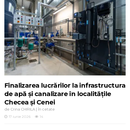
Finalizarea lucrărilor la infrastructura
de apă și canalizare în localitățile
Checea și Cenei
de
|
Crina CHIRILA
În cetate
17 iunie 2026
14