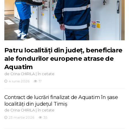
Patru localități din județ, beneficiare
ale fondurilor europene atrase de
Aquatim
de
|
Crina CHIRILA
În cetate
4 iunie 2026
17
Contract de lucrări finalizat de Aquatim în șase
localități din județul Timiș
de
|
Crina CHIRILA
În cetate
23 martie 2026
35