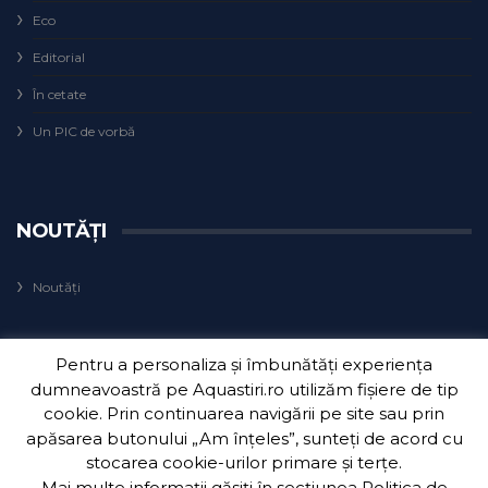
Eco
Editorial
În cetate
Un PIC de vorbă
NOUTĂȚI
Noutăți
Pentru a personaliza și îmbunătăți experiența
dumneavoastră pe Aquastiri.ro utilizăm fișiere de tip
cookie. Prin continuarea navigării pe site sau prin
apăsarea butonului „Am înțeles”, sunteți de acord cu
Copyright 2018
Aquatim S.A.
| Dezvoltat de
3Waves Net
.
stocarea cookie-urilor primare și terțe.
Mai multe informații găsiți în secțiunea
Politica de