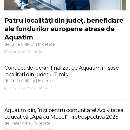
Patru localități din județ, beneficiare
ale fondurilor europene atrase de
Aquatim
de
|
Crina CHIRILA
În cetate
4 iunie 2026
12
Contract de lucrări finalizat de Aquatim în șase
localități din județul Timiș
de
|
Crina CHIRILA
În cetate
23 martie 2026
35
Aquatim din, în și pentru comunitate! Activitatea
educativă „Apă cu Model” – retrospectiva 2025
de
|
Maier Alina
În cetate