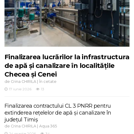
Finalizarea lucrărilor la infrastructura
de apă și canalizare în localitățile
Checea și Cenei
de
|
Crina CHIRILA
În cetate
17 iunie 2026
13
Finalizarea contractului CL 3 PNRR pentru
extinderea rețelelor de apă și canalizare în
județul Timiș
de
|
Crina CHIRILA
Aqua 365
24 martie 2026
34