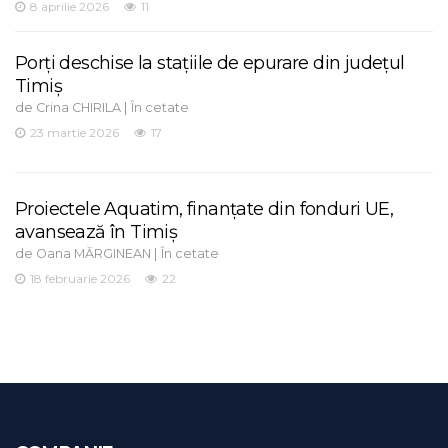
8 aprilie 2026
11
Porți deschise la stațiile de epurare din județul
Timiș
de
|
Crina CHIRILA
În cetate
23 martie 2026
17
Proiectele Aquatim, finanțate din fonduri UE,
avansează în Timiș
de
|
Oana MĂRGINEAN
În cetate
18 februarie 2026
22