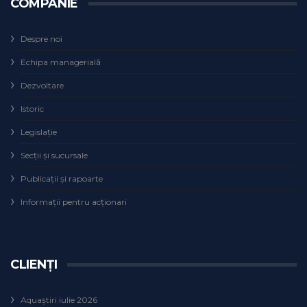
COMPANIE
Despre noi
Echipa managerială
Dezvoltare
Istoric
Legislaţie
Secţii şi sucursale
Publicații și rapoarte
Informații pentru acționari
CLIENȚI
Aquaștiri iulie 2026